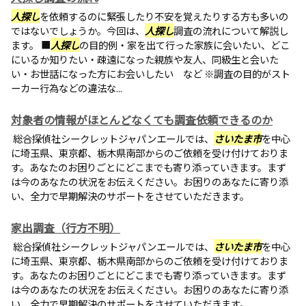
人探し
を依頼するのに緊張したり不安を覚えたりする方も多いの
ではないでしょうか。今回は、
人探し
調査の流れについて解説し
ます。 ■
人探し
の目的例・家を出て行った家族に会いたい、どこ
にいるか知りたい・疎遠になった親族や友人、同級生と会いた
い・お世話になった方にお会いしたい など ※調査の目的がスト
ーカー行為などの違法な...
対象者の情報がほとんどなくても調査依頼できるのか
総合探偵社シークレットジャパンエールでは、
さいたま市
を中心
に埼玉県、東京都、栃木県南部からのご依頼を受け付けておりま
す。あなたのお困りごとにどこまでも寄り添っていきます。まず
は今のあなたの状況をお伝えください。お困りのあなたに寄り添
い、全力で早期解決のサポートをさせていただきます。
家出調査（行方不明）
総合探偵社シークレットジャパンエールでは、
さいたま市
を中心
に埼玉県、東京都、栃木県南部からのご依頼を受け付けておりま
す。あなたのお困りごとにどこまでも寄り添っていきます。まず
は今のあなたの状況をお伝えください。お困りのあなたに寄り添
い、全力で早期解決のサポートをさせていただきます。