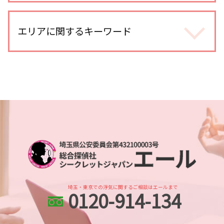
身辺調査 どうやって
不倫調査
人探し 悪用
婚前調査 どこまで
浮気調査 費用 相手に請求
人探し 会いたい
エリアに関するキーワード
dv被害 対応
浮気調査 探偵 期間
人探し 名前だけ
ストーカー被害 探偵
浮気 連絡手段
人探し 依頼
婚前調査
浮気調査 訴えられる
川口市 浮気不倫調査
人探し
身辺調査 金額
浮気調査 gps 小型
川越 人探し
各種工作 探偵
身辺調査 個人情報
探偵 報告書
川越市 身辺調査
出会い工作
身辺調査 どうやって 調べる
不倫調査 不倫相手
川口市 line 調査
復縁工作
身辺調査 企業
不倫調査 訴える
所沢市 身辺調査
所在調査 探偵
身辺調査 意味
浮気調査 メール 復元
北与野 浮気不倫調査
人探し 探偵事務所
身辺調査 何を調べる
浮気調査 iphone
越谷レイクタウン 人探し
人探し 方法
身辺調査 価格
浮気調査 探偵 空振り
さいたま市 人探し
家出調査
婚前調査 割合
不倫調査 探偵 空振り
浦和 人探し
人探し 調査
身辺調査 期間
大宮公園 身辺調査
人探し どうしたら
ストーカー被害 対策 探偵
埼玉・東京での浮気に関するご相談はエールまで
0120-914-134
さいたま新都心 身辺調査
行方不明 人探し
dv被害 探偵
武蔵浦和 身辺調査
人探し 方法 sns
結婚前 身辺調査 割合
川越 浮気不倫調査
人探し 探偵