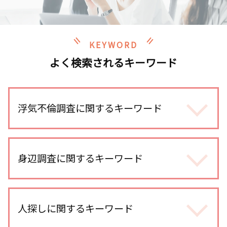
KEYWORD
よく検索されるキーワード
浮気不倫調査に関するキーワード
浮気 疑惑
不倫調査 iphone
身辺調査に関するキーワード
浮気調査 gps おすすめ
浮気 慰謝料 時効
身辺調査 いくら
不倫相手 慰謝料 請求
身辺調査 どこまでわかる 結婚
人探しに関するキーワード
不倫調査 探偵 期間
婚前調査 内容
浮気 する 女 特徴