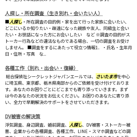
人探し・所在調査（生き別れ・会いたい人）
■
人探し
・所在調査の目的例・家を出て行った家族に会いたい、
どこにいるか知りたい・疎遠になった親族や友人、同級生と会い
たい・お世話になった方にお会いしたい など ※調査の目的がス
トーカー行為などの違法なものである場合、一切の調査をお受け
しません。 ■調査をするにあたって役立つ情報1．・氏名・生年月
日・住所・写真 な...
各種工作（別れ・出会い・復縁）
総合探偵社シークレットジャパンエールでは、
さいたま市
を中心
に埼玉県、東京都、栃木県南部からのご依頼を受け付けておりま
す。あなたのお困りごとにどこまでも寄り添っていきます。まず
は今のあなたの状況をお伝えください。お困りのあなたに寄り添
い、全力で早期解決のサポートをさせていただきます。
DV被害の解決策
浮気調査、身辺調査、婚前調査、
人探し
、DV被害・ストーカー被
害、企業からの各種調査、各種工作、LINE・スマホ調査などの調