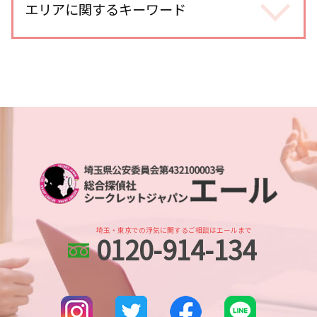
家出調査
エリアに関するキーワード
dv被害 対策
夫 朝帰り
復縁工作 探偵
身辺調査 なぜ わかる
不倫調査 gps 小型
人探し どうしたら
ストーカー被害 対策 探偵
不倫調査 依頼
武蔵浦和 人探し
人探し 探偵 おすすめ
婚前調査 費用
浮気調査 探偵 期間
川口市 身辺調査
人探し 調査
身辺調査 ストーカー
浮気調査 gps おすすめ
浦和 人探し
所在調査
身辺調査 期間 結婚
浮気調査 いくら かかった
浦和 身辺調査
人探し 安否確認
ストーカー被害 対応
不倫 慰謝料 相場
越谷レイクタウン 人探し
人探し データ調査
身辺調査 個人情報
オンラインゲーム 出会い
埼玉県 浮気不倫調査
人探し 名前も わからない
ストーカー被害 対策
浮気調査 スマホ
川越 人探し
行方不明 人探し
身辺調査 探偵
不倫調査 不倫して なかった
川越市 身辺調査
人探し 見つからない
身辺調査 内定取り消し
尾行 犯罪
さいたま新都心 人探し
所在調査 探偵
身辺調査 結婚
川越市 スマホ調査
人探し 写真だけ
身辺調査 個人
埼玉・東京での浮気に関するご相談はエールまで
0120-914-134
さいたま市 探偵
別れ工作 探偵
結婚前 身辺調査 割合
さいたま新都心 身辺調査
調査依頼
dv被害 探偵
本川越的場 人探し
人探し 会いたい
北与野 身辺調査
人探し 悪用
所沢市 人探し