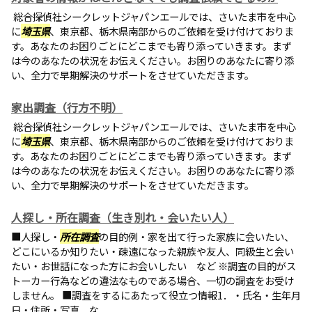
総合探偵社シークレットジャパンエールでは、さいたま市を中心
に
埼玉県
、東京都、栃木県南部からのご依頼を受け付けておりま
す。あなたのお困りごとにどこまでも寄り添っていきます。まず
は今のあなたの状況をお伝えください。お困りのあなたに寄り添
い、全力で早期解決のサポートをさせていただきます。
家出調査（行方不明）
総合探偵社シークレットジャパンエールでは、さいたま市を中心
に
埼玉県
、東京都、栃木県南部からのご依頼を受け付けておりま
す。あなたのお困りごとにどこまでも寄り添っていきます。まず
は今のあなたの状況をお伝えください。お困りのあなたに寄り添
い、全力で早期解決のサポートをさせていただきます。
人探し・所在調査（生き別れ・会いたい人）
■人探し・
所在調査
の目的例・家を出て行った家族に会いたい、
どこにいるか知りたい・疎遠になった親族や友人、同級生と会い
たい・お世話になった方にお会いしたい など ※調査の目的がス
トーカー行為などの違法なものである場合、一切の調査をお受け
しません。 ■調査をするにあたって役立つ情報1．・氏名・生年月
日・住所・写真 な...