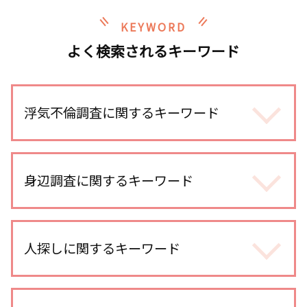
KEYWORD
よく検索されるキーワード
浮気不倫調査に関するキーワード
浮気 証拠 写真
浮気調査 メール 復元
身辺調査に関するキーワード
不倫調査 訴える
不倫調査 スマホ 位置情報
身辺調査 どうやって 調べる
浮気調査 訴える
身辺調査 期間
人探しに関するキーワード
浮気 慰謝料 時効
結婚 身辺調査された
不倫調査 探偵 方法
身辺調査 金額
浮気調査 自分で尾行
出会い工作
身辺調査 価格
不倫調査 iphone