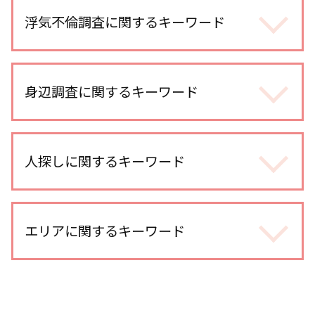
浮気不倫調査に関するキーワード
浮気調査
浮気調査 訴える
身辺調査に関するキーワード
不倫調査 探偵 費用相場
不倫調査 探偵事務所
身辺調査 個人情報
浮気調査 依頼
身辺調査 違法
人探しに関するキーワード
不倫調査 不倫して なかった
身辺調査 探偵
浮気調査 gps 小型
結婚前 身辺調査 割合
浮気調査 探偵
人探し 会いたい
身辺調査 価格
不倫調査 gps 小型
家出調査 人探し
エリアに関するキーワード
身辺調査 内定取り消し
浮気 連絡手段
人探し 探偵事務所
dv被害 対策 探偵
浮気 疑惑
人探し 写真だけ
身辺調査 家族
不倫調査 訴える
浦和 人探し
人探し 手がかりなし
dv被害 探偵
不倫調査 探偵 空振り
川越 身辺調査
別れ工作
ストーカー被害 探偵
不倫調査 いくら かかった
埼玉県 信用調査