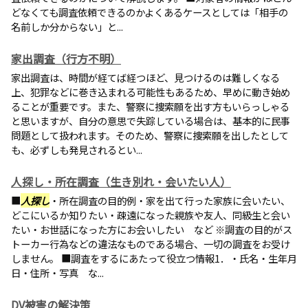
どなくても調査依頼できるのかよくあるケースとしては「相手の
名前しか分からない」と...
家出調査（行方不明）
家出調査は、時間が経てば経つほど、見つけるのは難しくなる
上、犯罪などに巻き込まれる可能性もあるため、早めに動き始め
ることが重要です。また、警察に捜索願を出す方もいらっしゃる
と思いますが、自分の意思で失踪している場合は、基本的に民事
問題として扱われます。そのため、警察に捜索願を出したとして
も、必ずしも発見されるとい...
人探し・所在調査（生き別れ・会いたい人）
■
人探し
・所在調査の目的例・家を出て行った家族に会いたい、
どこにいるか知りたい・疎遠になった親族や友人、同級生と会い
たい・お世話になった方にお会いしたい など ※調査の目的がス
トーカー行為などの違法なものである場合、一切の調査をお受け
しません。 ■調査をするにあたって役立つ情報1．・氏名・生年月
日・住所・写真 な...
DV被害の解決策