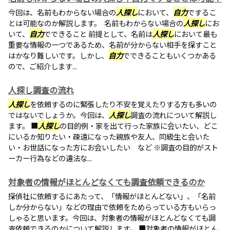
今回は、名前もわからない場合の
人探し
において、
自力
でするこ
とは可能なのか解説します。 名前もわからない場合の
人探し
にお
いて、
自力
でできること 前提として、名前は
人探し
において最も
重要な情報の一つであるため、名前が分からない相手を探すこと
はかなり難しいです。しかし、
自力
でできることもいくつかある
ので、ご紹介します...
人探し調査の流れ
人探し
を依頼するのに緊張したり不安を覚えたりする方も多いの
ではないでしょうか。今回は、
人探し
調査の流れについて解説し
ます。 ■
人探し
の目的例・家を出て行った家族に会いたい、どこ
にいるか知りたい・疎遠になった親族や友人、同級生と会いた
い・お世話になった方にお会いしたい など ※調査の目的がスト
ーカー行為などの違法な...
対象者の情報がほとんどなくても調査依頼できるのか
探偵社に依頼するにあたって、「情報がほとんどない」、「名前
しか分からない」などの理由で依頼をためらっている方もいらっ
しゃると思います。今回は、対象者の情報がほとんどなくても調
査依頼できるのかについて解説します。 ■対象者の情報がほとん