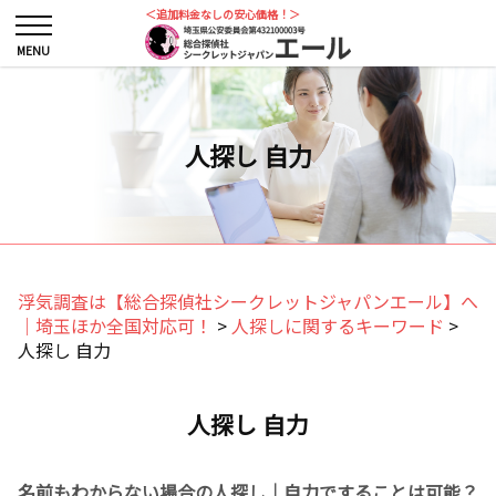
＜追加料金なしの安心価格！＞
人探し 自力
浮気調査は【総合探偵社シークレットジャパンエール】へ
｜埼玉ほか全国対応可！
>
人探しに関するキーワード
>
人探し 自力
人探し 自力
名前もわからない場合の人探し｜自力ですることは可能？