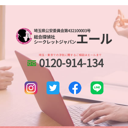
調査依頼
身辺調査 依頼
浮気 する 女 特徴
さいたま市 身辺調査
人探し 見つからない
身辺調査 企業
浮気調査 探偵 方法
埼玉県 浮気不倫調査
探偵 人探し どのくらい
身辺調査 大企業
浮気調査 浮気相手
川越市 スマホ調査
家出調査
結婚 身辺調査された
不倫調査 iphone
さいたま新都心 人探し
人探し 悪用
婚前調査 内容
不倫調査 スマホ 位置情報
所沢市 浮気不倫調査
行方不明 必要な情報
身辺調査 訴える
浮気調査 費用
所沢市 身辺調査
人探し 名前も わからない
身辺調査 おすすめ
浦和 浮気不倫調査
人探し どこまで
身辺調査 期間 結婚
埼玉・東京での浮気に関するご相談はエールまで
0120-914-134
川越 人探し
人探し 調査
身辺調査 結婚前
土呂 身辺調査
人探し 探偵
dv被害 対策
川口市 身辺調査
人探し
さいたま市 人探し
人探し イラスト
北与野 身辺調査
復縁工作
土呂 人探し
人探し データ調査
本川越的場 浮気不倫調査
埼玉県 企業調査
さいたま市 浮気不倫調査
川越市 浮気不倫調査