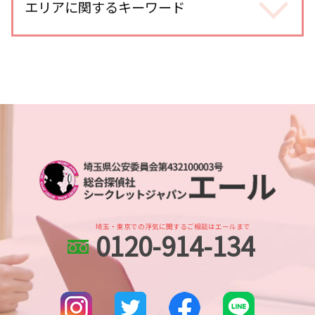
人探し どうしたら
エリアに関するキーワード
身辺調査 個人情報
不倫調査 自分で尾行
調査依頼
身辺調査 探偵
浮気調査 浮気して なかった
各種工作
身辺調査 意味
line 浮気調査 電話
さいたま市 身辺調査
探偵 人探し どうやって
身辺調査 結婚 借金
不倫相手 慰謝料 請求
さいたま新都心 浮気不倫調査
家出調査 人探し
身辺調査 内定取り消し
不倫調査 gps
本川越的場 浮気不倫調査
人探し 自力
身辺調査 依頼
不倫調査 自分で
武蔵浦和 人探し
人探し 手がかりなし
身辺調査 結婚前
浮気調査 浮気相手
埼玉県 DV被害 解決策
出会い工作
dv被害 対策 探偵
不倫 疑惑
さいたま市 探偵
別れ工作 探偵
身辺調査 いくら
浮気調査 探偵 費用相場
川越 身辺調査
各種工作 探偵
身辺調査 個人
浮気調査 スマホ 位置情報
埼玉県 企業調査
人探し 方法
身辺調査 違法
不倫調査 不倫相手
浦和 人探し
人探し 探偵 おすすめ
身辺調査 どうやって
所沢市 身辺調査
探偵 人探し どのくらい
ストーカー被害 対応
埼玉・東京での浮気に関するご相談はエールまで
0120-914-134
埼玉県 信用調査
人探し 安否確認
身辺調査 なぜ わかる
本川越的場 身辺調査
人探し 名前も わからない
婚前調査
さいたま市 人探し
行方不明 必要な情報
武蔵浦和 浮気不倫調査
人探し イラスト
大宮公園 身辺調査
出会い工作 探偵