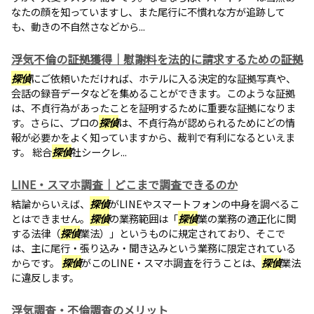
なたの顔を知っていますし、また尾行に不慣れな方が追跡して
も、動きの不自然さなどから...
浮気不倫の証拠獲得｜慰謝料を法的に請求するための証拠
探偵
にご依頼いただければ、ホテルに入る決定的な証拠写真や、
会話の録音データなどを集めることができます。このような証拠
は、不貞行為があったことを証明するために重要な証拠になりま
す。さらに、プロの
探偵
は、不貞行為が認められるためにどの情
報が必要かをよく知っていますから、裁判で有利になるといえま
す。 総合
探偵
社シークレ...
LINE・スマホ調査｜どこまで調査できるのか
結論からいえば、
探偵
がLINEやスマートフォンの中身を調べるこ
とはできません。
探偵
の業務範囲は「
探偵
業の業務の適正化に関
する法律（
探偵
業法）」というものに規定されており、そこで
は、主に尾行・張り込み・聞き込みという業務に限定されている
からです。
探偵
がこのLINE・スマホ調査を行うことは、
探偵
業法
に違反します。
浮気調査・不倫調査のメリット