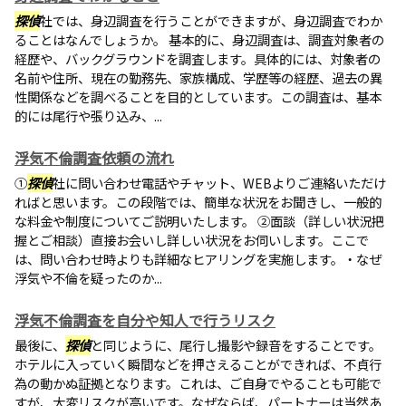
探偵
社では、身辺調査を行うことができますが、身辺調査でわか
ることはなんでしょうか。 基本的に、身辺調査は、調査対象者の
経歴や、バックグラウンドを調査します。具体的には、対象者の
名前や住所、現在の勤務先、家族構成、学歴等の経歴、過去の異
性関係などを調べることを目的としています。この調査は、基本
的には尾行や張り込み、...
浮気不倫調査依頼の流れ
①
探偵
社に問い合わせ電話やチャット、WEBよりご連絡いただけ
ればと思います。この段階では、簡単な状況をお聞きし、一般的
な料金や制度についてご説明いたします。 ②面談（詳しい状況把
握とご相談）直接お会いし詳しい状況をお伺いします。ここで
は、問い合わせ時よりも詳細なヒアリングを実施します。・なぜ
浮気や不倫を疑ったのか...
浮気不倫調査を自分や知人で行うリスク
最後に、
探偵
と同じように、尾行し撮影や録音をすることです。
ホテルに入っていく瞬間などを押さえることができれば、不貞行
為の動かぬ証拠となります。これは、ご自身でやることも可能で
すが、大変リスクが高いです。なぜならば、パートナーは当然あ