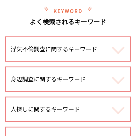
KEYWORD
よく検索されるキーワード
浮気不倫調査に関するキーワード
浮気調査 iphone
浮気調査 探偵 空振り
身辺調査に関するキーワード
浮気 慰謝料 時効
浮気 する 女 特徴
身辺調査 大企業
浮気調査 訴える
身辺調査 結婚
人探しに関するキーワード
浮気調査 gps 小型
身辺調査 期間
不倫調査 訴える
dv被害 対策
不倫 慰謝料 相場
人探し 方法 sns
身辺調査 何を調べる
不倫調査 探偵 費用相場