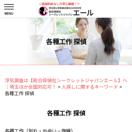
＜追加料金なしの安心価格！＞
各種工作 探偵
浮気調査は【総合探偵社シークレットジャパンエール】へ
｜埼玉ほか全国対応可！
>
人探しに関するキーワード
>
各種工作 探偵
各種工作 探偵
各種工作（別れ・出会い・復縁）