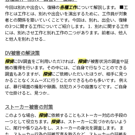
今回は別れや出会い、復縁の
各種工作
について解説します。 ■工
作とは工作とは、別れや出会いを演出するために、工作員が対象
者との関係を築いていくことです。今回は、別れ、出会い、復縁
の3つに関する工作についてご紹介します。 1．別れに関する工作
には、別れさせ工作と別れ工作の二つがあります。前者は、他人
と他人を別れさせる...
DV被害の解決策
探偵
にDV調査をご利用いただければ、
探偵
が被害状況の調査や証
拠の獲得を行います。その中には、ご自身で行なうことのできる
調査もありますが、
探偵
にご依頼いただいたほうが、相手に見つ
かることなくスムーズに行うことのできるものも多いです。 例え
ば、暴行場面の撮影や録画、防犯カメラの設置などです。ご自身
で仕掛けると、見つか...
ストーカー被害の対策
このような場合、
探偵
に依頼することもストーカー対応の手段の
一つとして役立ちます。
探偵
は、ストーカーに気づかれないよう
に、尾行や張り込みをし、ストーカーの身元を調査します。 ま
た、ストーカー行為の証拠写真を取るなど、ストーカーの証拠を