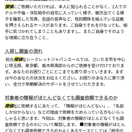
探偵
にご依頼いただければ、本人に知られることがなく、2人でホ
テルや不倫・浮気相手の自宅に入っていく様子、朝方出てくる様
子を撮影した写真、会話の音声など、性的関係を結んでいる証拠
を押さえられるケースがあります。ご自身でそれを行なっても、相
手に気づかれてしまうこともありますし、またご自身でそのよう
な現場に立ち会うこと...
人探し調査の流れ
総合
探偵
社シークレットジャパンエールでは、さいたま市を中心
に埼玉県、東京都、栃木県南部からのご依頼を受け付けておりま
す。あなたのお困りごとにどこまでも寄り添っていきます。まず
は今のあなたの状況をお伝えください。お困りのあなたに寄り添
い、全力で早期解決のサポートをさせていただきます。
対象者の情報がほとんどなくても調査依頼できるのか
探偵
社に依頼するにあたって、「情報がほとんどない」、「名前
しか分からない」などの理由で依頼をためらっている方もいらっ
しゃると思います。今回は、対象者の情報がほとんどなくても調
査依頼できるのかについて解説します。 ■対象者の情報がほとん
どなくても調査依頼できるのかよくあるケースとしては「相手の