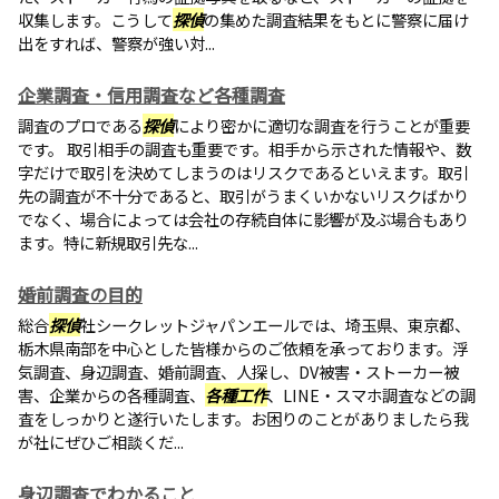
収集します。こうして
探偵
の集めた調査結果をもとに警察に届け
出をすれば、警察が強い対...
企業調査・信用調査など各種調査
調査のプロである
探偵
により密かに適切な調査を行うことが重要
です。 取引相手の調査も重要です。相手から示された情報や、数
字だけで取引を決めてしまうのはリスクであるといえます。取引
先の調査が不十分であると、取引がうまくいかないリスクばかり
でなく、場合によっては会社の存続自体に影響が及ぶ場合もあり
ます。特に新規取引先な...
婚前調査の目的
総合
探偵
社シークレットジャパンエールでは、埼玉県、東京都、
栃木県南部を中心とした皆様からのご依頼を承っております。浮
気調査、身辺調査、婚前調査、人探し、DV被害・ストーカー被
害、企業からの各種調査、
各種工作
、LINE・スマホ調査などの調
査をしっかりと遂行いたします。お困りのことがありましたら我
が社にぜひご相談くだ...
身辺調査でわかること