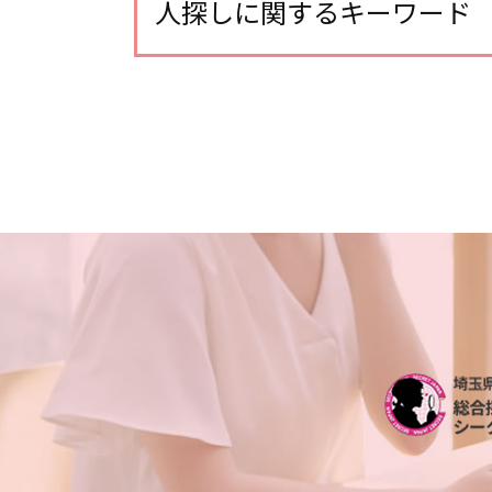
探偵 報告書
人探しに関するキーワード
不倫調査 訴えられる
不倫調査 探偵 空振り
探偵 人探し どのくらい
浮気 割合
人探し データ調査
不倫調査 gps 小型
行方不明 人探し 調査
浮気調査 探偵 空振り
行方不明調査 探偵
浮気調査 浮気相手
行方不明 必要な情報
不倫調査 iphone
家出調査 探偵
不倫調査 費用
探偵 生き別れ 人探し
不倫 慰謝料 相場
出会い工作 探偵
浮気調査 探偵 費用相場
人探し どうやって
浮気調査 探偵
人探し 手がかりなし
不倫調査 gps おすすめ
別れ工作 探偵
浮気調査 スマホ
各種工作 探偵
浮気調査 探偵 方法
行方不明 人探し
不倫調査 探偵 期間
出会い工作
探偵 gps 違法
人探し 自力
夫 朝帰り