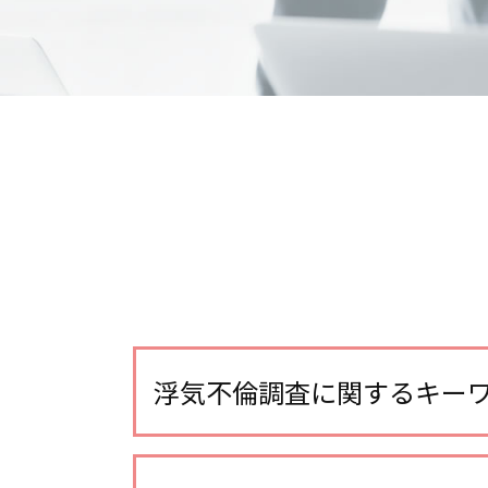
浮気不倫調査に関するキー
浮気 する 女 特徴