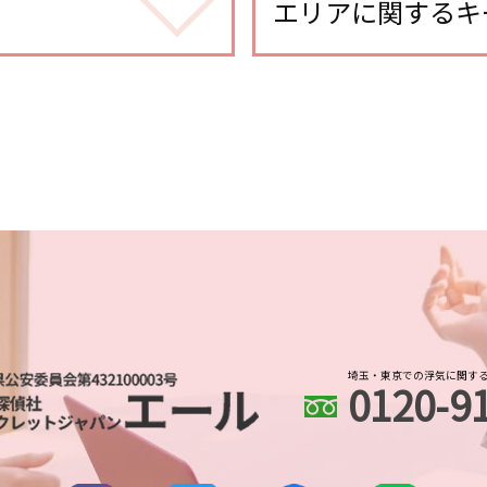
身辺調査 結婚
エリアに関するキ
身辺調査 違法
ストーカー被害 対策 
埼玉県 DV被害 解決策
身辺調査 結婚 どこま
川口市 line 調査
身辺調査 探偵
埼玉県 信用調査
身辺調査 個人情報
さいたま新都心 浮気
身辺調査 企業
川口市 身辺調査
dv被害 対策 探偵
北与野 身辺調査
婚前調査 どこまで
川越 人探し
婚前調査
所沢市 人探し
身辺調査 結婚 借金
北与野 人探し
身辺調査 価格
さいたま市 浮気不倫
身辺調査 どこまでわか
さいたま市 身辺調査
身辺調査 会社
埼玉・東京での浮気に関す
0120-9
本川越的場 人探し
身辺調査 どうやって
川越 浮気不倫調査
身辺調査 意味
土呂 浮気不倫調査
結婚前 身辺調査 割合
所沢市 浮気不倫調査
dv被害 探偵