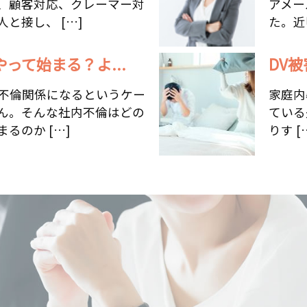
、顧客対応、クレーマー対
アメー
と接し、 […]
た。近
って始まる？よ...
DV
不倫関係になるというケー
家庭内暴
ん。そんな社内不倫はどの
ている
るのか […]
りす [