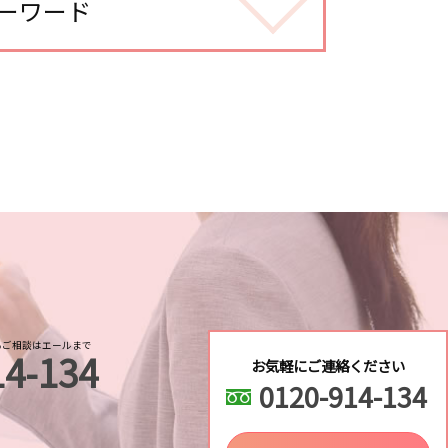
ーワード
探偵
で
不倫調査
調査
る 結婚
るご相談はエールまで
14-134
お気軽にご連絡ください
0120-914-134