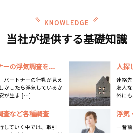
KNOWLEDGE
当社が提供する基礎知識
ーの浮気調査を...
人探
、パートナーの行動が見え
連絡先
しかしたら浮気しているか
友人な
が生ま […]
外にも
調査など各種調査
浮気
行していく中では、取引
一昔前