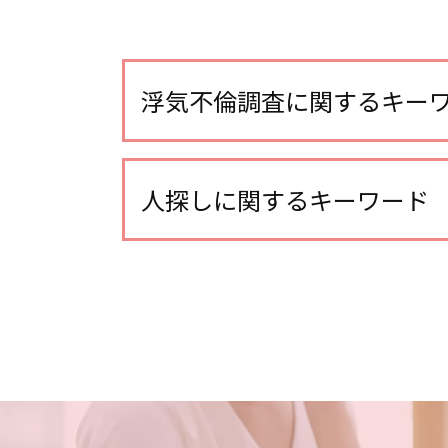
浮気不倫調査に関するキー
不倫調査 訴えられる
不倫調査 gps
人探しに関するキーワード
不倫調査 iphone
浮気 連絡手段
人探し 方法
浮気調査 自分で尾行
人探し 会いたい
浮気 証拠 写真
家出調査 人探し
浮気調査 期間
人探し 名前だけ
不倫調査 自分で尾行
所在調査 探偵
不倫調査 いくら かかった
人探し どうしたら
浮気調査 探偵 空振り
人探し 必要な情報
浮気調査 費用