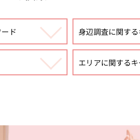
ワード
身辺調査に関する
身辺調査 どうやって 
結婚前 身辺調査 割合
エリアに関するキ
身辺調査 結婚 借金
身辺調査 結婚前
さいたま市 人探し
身辺調査 探偵
埼玉県 信用調査
探偵 婚前調査
埼玉県 各種調査
婚前調査 割合
土呂 浮気不倫調査
身辺調査 会社
川越 身辺調査
婚前調査 どこまで
さいたま市 探偵
身辺調査 家族
さいたま新都心 浮気
dv被害 対応