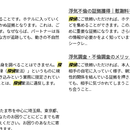
浮気不倫の証拠獲得｜慰謝料
ることです。ホテルに入っていく
探偵
にご依頼いただければ、ホテ
かぬ証拠となります。これは、ご
どを集めることができます。この
す。なぜならば、パートナーは当
めに重要な証拠になります。さら
な方が追跡しても、動きの不自然
の情報が必要かをよく知っていま
シークレ...
浮気調査・不倫調査のメリッ
中身を調べることはできません。
探
探偵
にご依頼いただければ、本人
律（
探偵
業法）」というものに規
相手の自宅に入っていく様子、朝
き込みという業務に限定されてい
性的関係を結んでいる証拠を押さ
ことは、
探偵
業法に違反します。
ても、相手に気づかれてしまうこ
ち会うこと...
たま市を中心に埼玉県、東京都、
なたのお困りごとにどこまでも寄
えください。お困りのあなたに寄
きます。