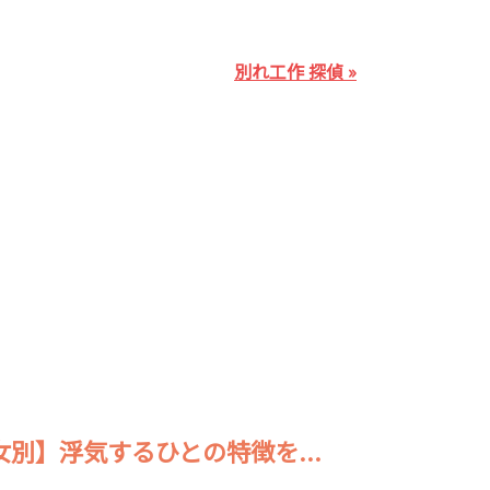
別れ工作 探偵 »
女別】浮気するひとの特徴を...