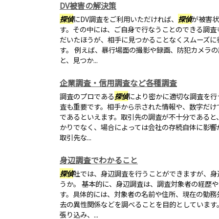
DV被害の解決策
探偵
にDV調査をご利用いただければ、
探偵
が被害状
す。その中には、ご自身で行なうことのできる調査
だいたほうが、相手に見つかることなくスムーズに
す。 例えば、暴行場面の撮影や録画、防犯カメラ
と、見つか...
企業調査・信用調査など各種調査
調査のプロである
探偵
により密かに適切な調査を行
査も重要です。相手から示された情報や、数字だけ
であるといえます。取引先の調査が不十分であると
かりでなく、場合によっては会社の存続自体に影響
取引先な...
身辺調査でわかること
探偵
社では、身辺調査を行うことができますが、身
うか。 基本的に、身辺調査は、調査対象者の経歴
す。具体的には、対象者の名前や住所、現在の勤務
去の異性関係などを調べることを目的としています
張り込み、...