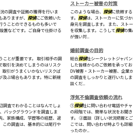
ストーカー被害の対策
況の調査や証拠の獲得を行いま
このような場合、
探偵
に依頼する
もありますが、
探偵
にご依頼いた
す。
探偵
は、ストーカーに気づか
行うことのできるものも多いで
身元を調査します。 また、スト
の設置などです。ご自身で仕掛ける
を収集します。こうして
探偵
の集
が強い対...
婚前調査の目的
うことが重要です。 取引相手の調
総合
探偵
社シークレットジャパン
で取引を決めてしまうのはリスク
した皆様からのご依頼を承ってお
、取引がうまくいかないリスクば
DV被害・ストーカー被害、企業か
が及ぶ場合もあります。特に新規
の調査をしっかりと遂行いたしま
談くだ...
浮気不倫調査依頼の流れ
辺調査でわかることはなんでしょ
①
探偵
社に問い合わせ電話やチャ
や、バックグラウンドを調査しま
の段階では、簡単な状況をお聞き
先、家族構成、学歴等の経歴、過
す。 ②面談（詳しい状況把握と
。この調査は、基本的には尾行や
こでは、問い合わせ時よりも詳細
ったのか...