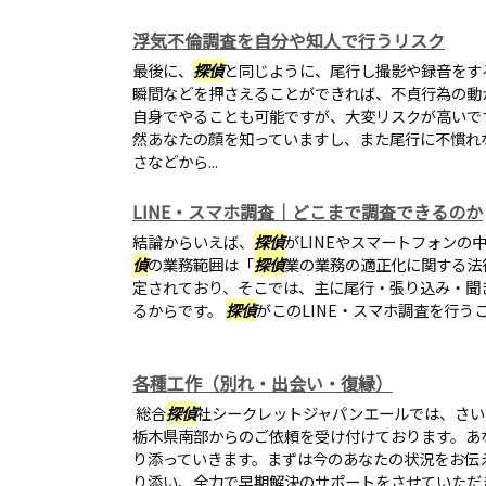
浮気不倫調査を自分や知人で行うリスク
最後に、
探偵
と同じように、尾行し撮影や録音をす
瞬間などを押さえることができれば、不貞行為の動
自身でやることも可能ですが、大変リスクが高いで
然あなたの顔を知っていますし、また尾行に不慣れ
さなどから...
LINE・スマホ調査｜どこまで調査できるのか
結論からいえば、
探偵
がLINEやスマートフォンの
偵
の業務範囲は「
探偵
業の業務の適正化に関する法
定されており、そこでは、主に尾行・張り込み・聞
るからです。
探偵
がこのLINE・スマホ調査を行う
各種工作（別れ・出会い・復縁）
総合
探偵
社シークレットジャパンエールでは、さい
栃木県南部からのご依頼を受け付けております。あ
り添っていきます。まずは今のあなたの状況をお伝
り添い、全力で早期解決のサポートをさせていただ