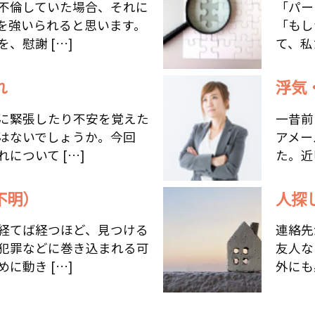
不倫していた場合、それに
「パー
を強いられると思います。
「もし
、慰謝 […]
て、私
れ
浮気
に緊張したり不安を覚えた
一昔前
はないでしょうか。今回
アメー
について […]
た。近
不明）
人探
経てば経つほど、見つける
連絡先
犯罪などに巻き込まれる可
友人な
に動き […]
外にも