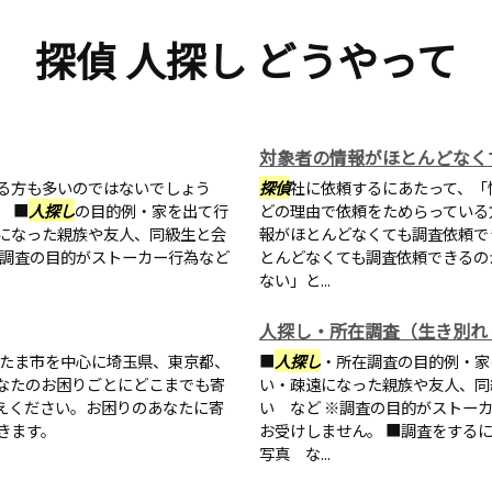
探偵 人探し どうやって
対象者の情報がほとんどなく
る方も多いのではないでしょう
探偵
社に依頼するにあたって、「
 ■
人探し
の目的例・家を出て行
どの理由で依頼をためらっている
になった親族や友人、同級生と会
報がほとんどなくても調査依頼で
※調査の目的がストーカー行為など
とんどなくても調査依頼できるの
ない」と...
人探し・所在調査（生き別れ
たま市を中心に埼玉県、東京都、
■
人探し
・所在調査の目的例・家
なたのお困りごとにどこまでも寄
い・疎遠になった親族や友人、同
えください。お困りのあなたに寄
い など ※調査の目的がストー
きます。
お受けしません。 ■調査をする
写真 な...