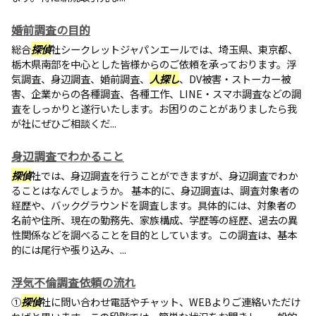
婚前調査の目的
総合
探偵
社シークレットジャパンエールでは、埼玉県、東京都、
栃木県南部を中心とした皆様からのご依頼を承っております。浮
気調査、身辺調査、婚前調査、
人探し
、DV被害・ストーカー被
害、企業からの各種調査、各種工作、LINE・スマホ調査などの調
査をしっかりと遂行いたします。お困りのことがありましたら我
が社にぜひご相談くだ...
身辺調査でわかること
探偵
社では、身辺調査を行うことができますが、身辺調査でわか
ることはなんでしょうか。 基本的に、身辺調査は、調査対象者の
経歴や、バックグラウンドを調査します。具体的には、対象者の
名前や住所、現在の勤務先、家族構成、学歴等の経歴、過去の異
性関係などを調べることを目的としています。この調査は、基本
的には尾行や張り込み、...
浮気不倫調査依頼の流れ
①
探偵
社に問い合わせ電話やチャット、WEBよりご連絡いただけ