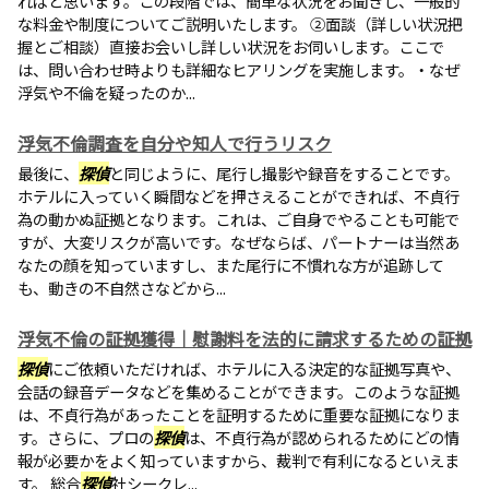
ればと思います。この段階では、簡単な状況をお聞きし、一般的
な料金や制度についてご説明いたします。 ②面談（詳しい状況把
握とご相談）直接お会いし詳しい状況をお伺いします。ここで
は、問い合わせ時よりも詳細なヒアリングを実施します。・なぜ
浮気や不倫を疑ったのか...
浮気不倫調査を自分や知人で行うリスク
最後に、
探偵
と同じように、尾行し撮影や録音をすることです。
ホテルに入っていく瞬間などを押さえることができれば、不貞行
為の動かぬ証拠となります。これは、ご自身でやることも可能で
すが、大変リスクが高いです。なぜならば、パートナーは当然あ
なたの顔を知っていますし、また尾行に不慣れな方が追跡して
も、動きの不自然さなどから...
浮気不倫の証拠獲得｜慰謝料を法的に請求するための証拠
探偵
にご依頼いただければ、ホテルに入る決定的な証拠写真や、
会話の録音データなどを集めることができます。このような証拠
は、不貞行為があったことを証明するために重要な証拠になりま
す。さらに、プロの
探偵
は、不貞行為が認められるためにどの情
報が必要かをよく知っていますから、裁判で有利になるといえま
す。 総合
探偵
社シークレ...