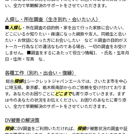
い、全力で早期解決のサポートをさせていただきます。
人探し・所在調査（生き別れ・会いたい人）
■
人探し
・所在調査の目的例・家を出て行った家族に会いたい、
どこにいるか知りたい・疎遠になった親族や友人、同級生と会い
たい・お世話になった方にお会いしたい など ※調査の目的がス
トーカー行為などの違法なものである場合、一切の調査をお受け
しません。 ■調査をするにあたって役立つ情報1．・氏名・生年月
日・住所・写真 な...
各種工作（別れ・出会い・復縁）
総合
探偵
社シークレットジャパンエールでは、さいたま市を中心
に埼玉県、東京都、栃木県南部からのご依頼を受け付けておりま
す。あなたのお困りごとに
どこまで
も寄り添っていきます。まず
は今のあなたの状況をお伝えください。お困りのあなたに寄り添
い、全力で早期解決のサポートをさせていただきます。
DV被害の解決策
探偵
にDV調査をご利用いただければ、
探偵
が被害状況の調査や証