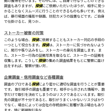
拠の獲得を行います。その中には、ご自身で行なうことのできる
調査もありますが、
探偵
にご依頼いただいたほうが、相手に見つ
かることなくスムーズに行うことのできるものも多いです。 例え
ば、暴行場面の撮影や録画、防犯カメラの設置などです。ご自身
で仕掛けると、見つか...
ストーカー被害の対策
このような場合、
探偵
に依頼することもストーカー対応の手段の
一つとして役立ちます。
探偵
は、ストーカーに気づかれないよう
に、尾行や張り込みをし、ストーカーの身元を調査します。 ま
た、ストーカー行為の証拠写真を取るなど、ストーカーの証拠を
収集します。こうして
探偵
の集めた調査結果をもとに警察に届け
出をすれば、警察が強い対...
企業調査・信用調査など各種調査
調査のプロである
探偵
により密かに適切な調査を行うことが重要
です。 取引相手の調査も重要です。相手から示された情報や、数
字だけで取引を決めてしまうのはリスクであるといえます。取引
先の調査が不十分であると、取引がうまくいかないリスクばかり
でなく、場合によっては会社の存続自体に影響が及ぶ場合もあり
ます。特に新規取引先な...