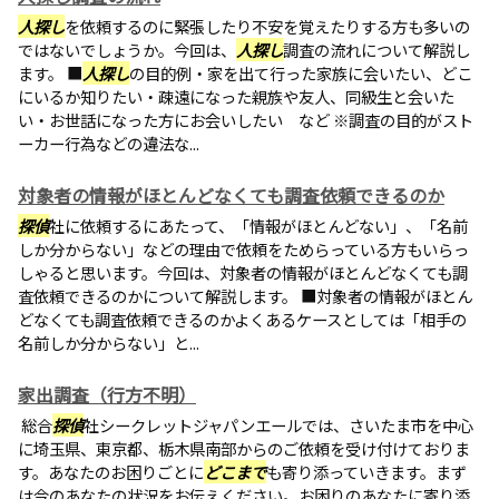
人探し
を依頼するのに緊張したり不安を覚えたりする方も多いの
ではないでしょうか。今回は、
人探し
調査の流れについて解説し
ます。 ■
人探し
の目的例・家を出て行った家族に会いたい、どこ
にいるか知りたい・疎遠になった親族や友人、同級生と会いた
い・お世話になった方にお会いしたい など ※調査の目的がスト
ーカー行為などの違法な...
対象者の情報がほとんどなくても調査依頼できるのか
探偵
社に依頼するにあたって、「情報がほとんどない」、「名前
しか分からない」などの理由で依頼をためらっている方もいらっ
しゃると思います。今回は、対象者の情報がほとんどなくても調
査依頼できるのかについて解説します。 ■対象者の情報がほとん
どなくても調査依頼できるのかよくあるケースとしては「相手の
名前しか分からない」と...
家出調査（行方不明）
総合
探偵
社シークレットジャパンエールでは、さいたま市を中心
に埼玉県、東京都、栃木県南部からのご依頼を受け付けておりま
す。あなたのお困りごとに
どこまで
も寄り添っていきます。まず
は今のあなたの状況をお伝えください。お困りのあなたに寄り添