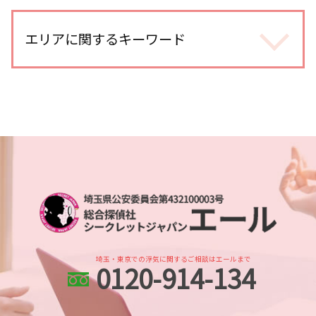
dv被害 対応
不倫調査 訴える
復縁工作 探偵
身辺調査 会社
探偵 報告書
生き別れ 会いたい
エリアに関するキーワード
婚前調査 内容
浮気調査 期間
人探し 調査
身辺調査 いくら
不倫調査 gps 小型
人探し 方法 sns
dv被害 対策
浮気調査 探偵 空振り
さいたま新都心 浮気不倫調査
人探し 会いたい
身辺調査 価格
浮気調査 探偵事務所
本川越的場 身辺調査
人探し 名前だけ
身辺調査 おすすめ
不倫調査 探偵 空振り
浦和 身辺調査
人探し どこまで
身辺調査 結婚
浮気調査 いくら かかった
川越市 浮気不倫調査
調査依頼
身辺調査 何を調べる
浮気調査 浮気相手
浦和 浮気不倫調査
人探し 見つからない
身辺調査 依頼
不倫調査 自分で
大宮公園 身辺調査
人探し 安否確認
身辺調査 期間 結婚
浮気調査 gps おすすめ
埼玉県 企業調査
人探し 探偵事務所
身辺調査 企業
浮気調査 依頼
北与野 人探し
各種工作
身辺調査 期間
浮気 する 男 特徴
川越市 スマホ調査
所在調査 探偵
探偵 婚前調査
浦和 人探し
人探し どうやって
身辺調査 内定取り消し
埼玉・東京での浮気に関するご相談はエールまで
0120-914-134
埼玉県 各種調査
探偵 人探し どのくらい
身辺調査 個人情報
土呂 浮気不倫調査
別れ工作
身辺調査 探偵
川越 人探し
人探し 依頼