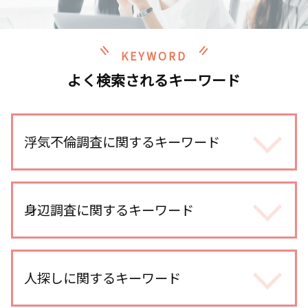
KEYWORD
よく検索されるキーワード
浮気不倫調査に関するキーワード
不倫調査 いくら かかった
不倫 慰謝料 相場
身辺調査に関するキーワード
浮気調査 gps
浮気 連絡手段
身辺調査 個人
浮気調査 費用
婚前調査 どこまで
人探しに関するキーワード
不倫調査 探偵事務所
婚前調査
line 浮気調査 電話