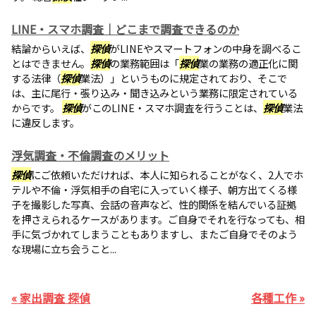
LINE・スマホ調査｜どこまで調査できるのか
結論からいえば、
探偵
がLINEやスマートフォンの中身を調べるこ
とはできません。
探偵
の業務範囲は「
探偵
業の業務の適正化に関
する法律（
探偵
業法）」というものに規定されており、そこで
は、主に尾行・張り込み・聞き込みという業務に限定されている
からです。
探偵
がこのLINE・スマホ調査を行うことは、
探偵
業法
に違反します。
浮気調査・不倫調査のメリット
探偵
にご依頼いただければ、本人に知られることがなく、2人でホ
テルや不倫・浮気相手の自宅に入っていく様子、朝方出てくる様
子を撮影した写真、会話の音声など、性的関係を結んでいる証拠
を押さえられるケースがあります。ご自身でそれを行なっても、相
手に気づかれてしまうこともありますし、またご自身でそのよう
な現場に立ち会うこと...
« 家出調査 探偵
各種工作 »