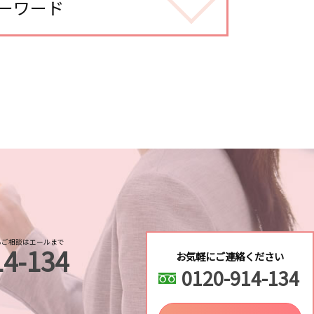
ーワード
不倫調査
探し
る 結婚
し
し
るご相談はエールまで
14-134
お気軽にご連絡ください
0120-914-134
査
辺調査