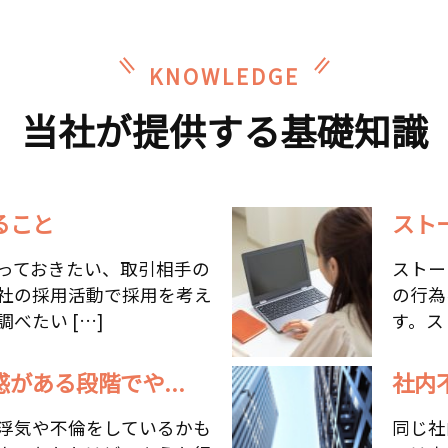
KNOWLEDGE
当社が提供する基礎知識
ること
スト
っておきたい、取引相手の
ストー
社の採用活動で採用を考え
の行為
べたい […]
す。ス
がある段階でや...
社内
浮気や不倫をしているかも
同じ社