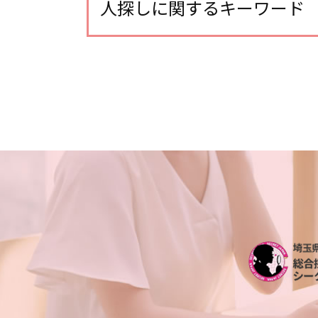
浮気調査 探偵
人探しに関するキーワード
浮気調査 探偵 方法
浮気調査 浮気して なかった
探偵 人探し 方法
不倫調査 探偵事務所
人探し 会いたい
不倫調査 スマホ 位置情報
人探し もう一度 会いたい
浮気調査 探偵 期間
人探し 写真だけ
不倫 どこから
行方不明 必要な情報
浮気調査 いくら かかった
人探し データ調査
line 浮気調査 電話
人探し どうやって
不倫調査 探偵 空振り
生き別れ 会いたい
不倫調査 不倫して なかった
探偵 人探し どこまで
浮気調査 訴えられる
人探し 悪用
浮気調査 浮気相手
家出調査 探偵
浮気調査 自分で
人探し 調査
浮気調査 探偵 空振り
家出調査 必要な情報
浮気調査 自分で尾行
探偵 人探し どうやって
浮気調査 gps おすすめ
行方不明調査 探偵
夫 朝帰り