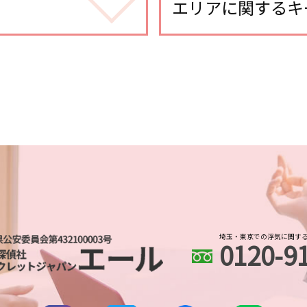
身辺調査 家族
エリアに関するキ
婚前調査 どこまで
婚前調査
埼玉県 企業調査
身辺調査 期間 結婚
さいたま新都心 浮気
身辺調査 いくら
川越市 スマホ調査
身辺調査 夫
土呂 人探し
身辺調査 期間
川越市 浮気不倫調査
dv被害 探偵
川越 浮気不倫調査
身辺調査 大企業
北与野 浮気不倫調査
身辺調査 訴える
越谷レイクタウン 人
身辺調査 金額
埼玉県 家出調査
身辺調査 どこまでわか
さいたま新都心 人探
身辺調査 内定取り消
川越 身辺調査
身辺調査 違法
埼玉・東京での浮気に関す
0120-9
武蔵浦和 人探し
探偵 婚前調査
大宮公園 浮気不倫調
身辺調査 おすすめ
越谷レイクタウン 身
身辺調査 結婚
浦和 浮気不倫調査
ストーカー被害 対応