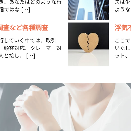
き、あなたはどのような行
スは少
ではな […]
ような
調査など各種調査
浮気
行していく中では、取引
ここで
、顧客対応、クレーマー対
いたし
と接し、 […]
ット、W