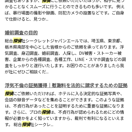
調査もありますが、
探偵
にご依頼いただいたほうが、相手に見つ
かることなくスムーズに行うことのできるものも多いです。 例え
ば、暴行場面の撮影や録画、防犯カメラの設置などです。ご自身
で仕掛けると、見つか...
婚前調査の目的
総合
探偵
社シークレットジャパンエールでは、埼玉県、東京都、
栃木県南部を中心とした皆様からのご依頼を承っております。浮
気調査、身辺調査、婚前調査、人探し、DV被害・ストーカー被
害、企業からの各種調査、各種工作、LINE・スマホ調査などの調
査をしっかりと遂行いたします。お困りのことがありましたら我
が社にぜひご相談くだ...
浮気不倫の証拠獲得｜慰謝料を法的に請求するための証拠
探偵
にご依頼いただければ、ホテルに入る決定的な証拠写真や、
会話の録音データなどを集めることができます。このような証拠
は、不貞行為があったことを証明するために重要な証拠になりま
す。さらに、プロの
探偵
は、不貞行為が認められるためにどの情
報が必要かをよく知っていますから、裁判で有利になるといえま
す。 総合
探偵
社シークレ...