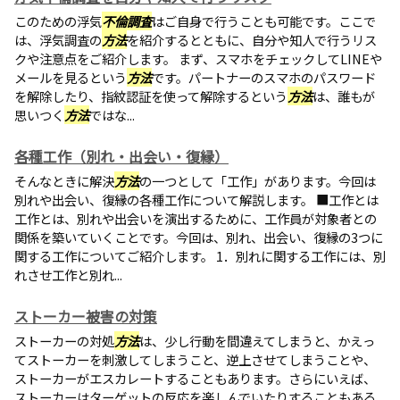
このための浮気
不倫調査
はご自身で行うことも可能です。ここで
は、浮気調査の
方法
を紹介するとともに、自分や知人で行うリス
クや注意点をご紹介します。 まず、スマホをチェックしてLINEや
メールを見るという
方法
です。パートナーのスマホのパスワード
を解除したり、指紋認証を使って解除するという
方法
は、誰もが
思いつく
方法
ではな...
各種工作（別れ・出会い・復縁）
そんなときに解決
方法
の一つとして「工作」があります。今回は
別れや出会い、復縁の各種工作について解説します。 ■工作とは
工作とは、別れや出会いを演出するために、工作員が対象者との
関係を築いていくことです。今回は、別れ、出会い、復縁の3つに
関する工作についてご紹介します。 1．別れに関する工作には、別
れさせ工作と別れ...
ストーカー被害の対策
ストーカーの対処
方法
は、少し行動を間違えてしまうと、かえっ
てストーカーを刺激してしまうこと、逆上させてしまうことや、
ストーカーがエスカレートすることもあります。さらにいえば、
ストーカーはターゲットの反応を楽しんでいたりすることもある