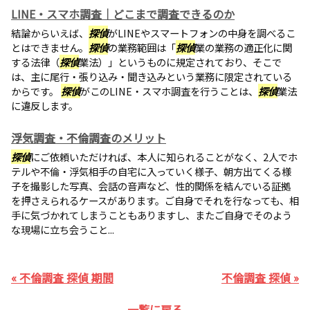
LINE・スマホ調査｜どこまで調査できるのか
結論からいえば、
探偵
がLINEやスマートフォンの中身を調べるこ
とはできません。
探偵
の業務範囲は「
探偵
業の業務の適正化に関
する法律（
探偵
業法）」というものに規定されており、そこで
は、主に尾行・張り込み・聞き込みという業務に限定されている
からです。
探偵
がこのLINE・スマホ調査を行うことは、
探偵
業法
に違反します。
浮気調査・不倫調査のメリット
探偵
にご依頼いただければ、本人に知られることがなく、2人でホ
テルや不倫・浮気相手の自宅に入っていく様子、朝方出てくる様
子を撮影した写真、会話の音声など、性的関係を結んでいる証拠
を押さえられるケースがあります。ご自身でそれを行なっても、相
手に気づかれてしまうこともありますし、またご自身でそのよう
な現場に立ち会うこと...
« 不倫調査 探偵 期間
不倫調査 探偵 »
一覧に戻る