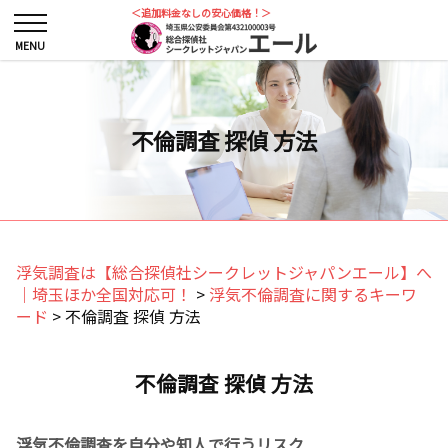
＜追加料金なしの安心価格！＞
不倫調査 探偵 方法
浮気調査は【総合探偵社シークレットジャパンエール】へ
｜埼玉ほか全国対応可！
>
浮気不倫調査に関するキーワ
ード
>
不倫調査 探偵 方法
不倫調査 探偵 方法
浮気不倫調査を自分や知人で行うリスク