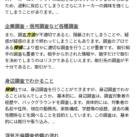
ため、過剰に反応してしまうとさらにストーカーの興味を強くし
てしまうことがあります。...
企業調査・信用調査など各種調査
また、調査
方法
が不適切であると、隠蔽されてしまうことや、疑
惑が疑惑のままで終わってしまうこともあります。調査のプロで
ある
探偵
により密かに適切な調査を行うことが重要です。 取引相
手の調査も重要です。相手から示された情報や、数字だけで取引
を決めてしまうのはリスクであるといえます。取引先の調査が不
十分であると、取引がう...
身辺調査でわかること
探偵
社では、身辺調査を行うことができますが、身辺調査でわか
ることはなんでしょうか。 基本的に、身辺調査は、調査対象者の
経歴や、バックグラウンドを調査します。具体的には、対象者の
名前や住所、現在の勤務先、家族構成、学歴等の経歴、過去の異
性関係などを調べることを目的としています。この調査は、基本
的には尾行や張り込み、...
浮気不倫調査依頼の流れ