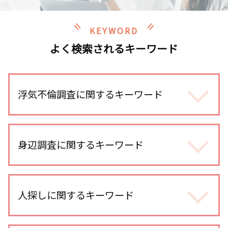
KEYWORD
よく検索されるキーワード
浮気不倫調査に関するキーワード
浮気調査 訴えられる
浮気調査 訴える
身辺調査に関するキーワード
不倫調査 スマホ 位置情報
浮気調査 line
身辺調査 企業
浮気調査 探偵 期間
身辺調査 意味
人探しに関するキーワード
不倫調査 探偵 方法
婚前調査 目的
不倫調査 探偵事務所
ストーカー被害 対応
浮気調査 依頼