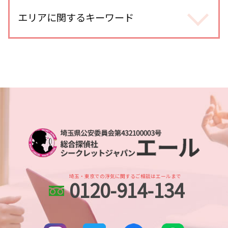
人探し どうやって
身辺調査 どこまでわかる
夫 朝帰り
探偵 人探し どのくらい
エリアに関するキーワード
身辺調査 夫
不倫調査 探偵 空振り
人探し 安否確認
dv被害 探偵
浮気調査 自分で尾行
行方不明 人探し 調査
dv被害 対策 探偵
浮気 連絡手段
所沢市 浮気不倫調査
人探し 会いたい
身辺調査 親の犯罪歴
浮気調査 gps おすすめ
埼玉県 DV被害 解決策
行方不明 人探し
身辺調査 結婚 借金
浮気調査 浮気して なかった
北与野 浮気不倫調査
各種工作
婚前調査 割合
オンラインゲーム 出会い
川越市 スマホ調査
人探し もう一度 会いたい
身辺調査 結婚前
浮気 割合
武蔵浦和 人探し
家出調査 探偵
ストーカー被害 対策
不倫調査 いくら かかった
さいたま市 探偵
人探し 名前だけ
ストーカー被害 探偵
浮気調査 スマホ
本川越的場 浮気不倫調査
人探し イラスト
身辺調査 結婚 どこまで
不倫 疑惑
越谷レイクタウン 人探し
調査依頼
身辺調査 どうやって 調べる
不倫調査 訴えられる
大宮公園 身辺調査
行方不明 必要な情報
身辺調査 家族
北与野 身辺調査
人探し 探偵事務所
身辺調査 期間 結婚
埼玉・東京での浮気に関するご相談はエールまで
0120-914-134
越谷市 スマホ調査
人探し どこまで
身辺調査 どこまでわかる 結婚
土呂 身辺調査
探偵 人探し どうやって
婚前調査 内容
川越 身辺調査
探偵 人探し 方法
さいたま市 身辺調査
人探し 情報