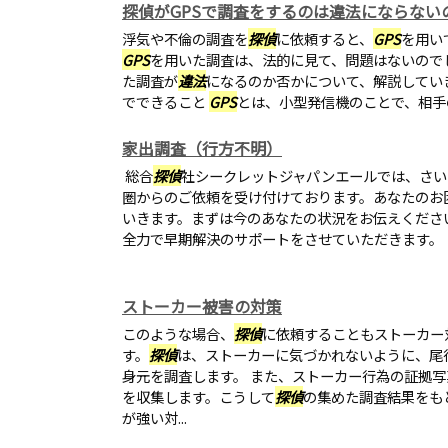
探偵がGPSで調査をするのは違法にならない
浮気や不倫の調査を
探偵
に依頼すると、
GPS
を用い
GPS
を用いた調査は、法的に見て、問題はないので
た調査が
違法
になるのか否かについて、解説してい
でできること
GPS
とは、小型発信機のことで、相手
家出調査（行方不明）
総合
探偵
社シークレットジャパンエールでは、さい
圏からのご依頼を受け付けております。あなたのお
いきます。まずは今のあなたの状況をお伝えくださ
全力で早期解決のサポートをさせていただきます。
ストーカー被害の対策
このような場合、
探偵
に依頼することもストーカー
す。
探偵
は、ストーカーに気づかれないように、尾
身元を調査します。 また、ストーカー行為の証拠
を収集します。こうして
探偵
の集めた調査結果をも
が強い対...