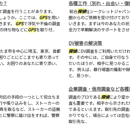
の？
各種工作（別れ・出会い・復
て調査を行うことがあります。
総合
探偵
社シークレットジャパ
しょうか。ここでは、
GPS
を用い
圏からのご依頼を受け付けており
きます。
GPS
で浮気や不倫の調査
いきます。まずは今のあなたの状
の持ち物などに
GPS
を取り付...
全力で早期解決のサポートをさせ
DV被害の解決策
たま市を中心に埼玉、東京、首都
探偵
にDV調査をご利用いただけ
困りごとにどこまでも寄り添って
す。その中には、ご自身で行なう
い。お困りのあなたに寄り添い、
だいたほうが、相手に見つかるこ
す。 例えば、暴行場面の撮影や
と、見つか...
企業調査・信用調査など各種
対応の手段の一つとして役立ちま
調査のプロである
探偵
により密か
行や張り込みをし、ストーカーの
査も重要です。相手から示された
写真を取るなど、ストーカーの証拠
であるといえます。取引先の調査
とに警察に届け出をすれば、警察
かりでなく、場合によっては会社
取引先な...