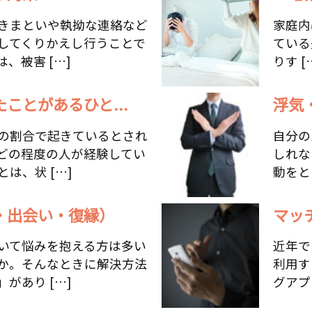
きまといや執拗な連絡など
家庭内暴
してくりかえし行うことで
ている
、被害 […]
りす [
ことがあるひと...
浮気
の割合で起きているとされ
自分の
どの程度の人が経験してい
しれな
は、状 […]
動をと
・出会い・復縁）
マッ
いて悩みを抱える方は多い
近年で
か。そんなときに解決方法
利用す
があり […]
グアプ