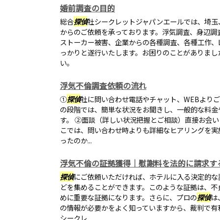
婚前調査の目的
総合
探偵
社シークレットジャパンエールでは、埼玉
からのご依頼を承っております。浮気調査、身辺調
ストーカー被害、企業からの各種調査、各種工作、L
っかりと遂行いたします。お困りのことがありまし
い。
浮気不倫調査依頼の流れ
①
探偵
社に問い合わせ電話やチャット、WEBより
の段階では、簡単な状況をお聞きし、一般的な料金
す。 ②面談（詳しい状況把握とご相談）直接お会
こでは、問い合わせ時よりも詳細なヒアリングを実
ったのか...
浮気不倫の証拠獲得｜慰謝料を法的に請求す
探偵
にご依頼いただければ、ホテルに入る決定的な
どを集めることができます。このような証拠は、不
めに重要な証拠になります。さらに、プロの
探偵
は
の情報が必要かをよく知っていますから、裁判で有
シークレ...