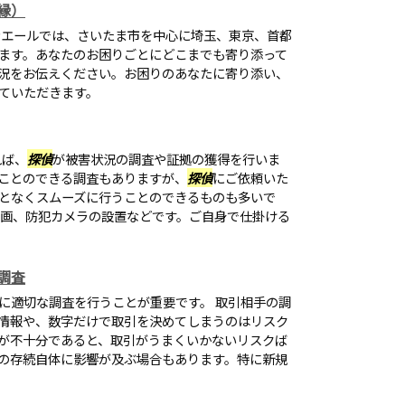
縁）
ンエールでは、さいたま市を中心に埼玉、東京、首都
ます。あなたのお困りごとにどこまでも寄り添って
況をお伝えください。お困りのあなたに寄り添い、
ていただきます。
れば、
探偵
が被害状況の調査や証拠の獲得を行いま
ことのできる調査もありますが、
探偵
にご依頼いた
となくスムーズに行うことのできるものも多いで
録画、防犯カメラの設置などです。ご自身で仕掛ける
調査
に適切な調査を行うことが重要です。 取引相手の調
情報や、数字だけで取引を決めてしまうのはリスク
が不十分であると、取引がうまくいかないリスクば
の存続自体に影響が及ぶ場合もあります。特に新規