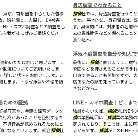
身辺調査でわかること
、東京、首都圏を中心とした皆様
探偵
社では、身辺調査を行うこと
査、婚前調査、人探し、DV被害・
うか。 基本的に、身辺調査は、
INE・スマホ調査などの調査をし
す。具体的には、対象者の名前や
たら我が社にぜひご相談くださ
去の異性関係などを調べることを
張り込み、...
浮気不倫調査を自分や知人で
ご連絡いただければと思います。こ
最後に、
探偵
と同じように、尾行
や制度についてご説明いたしま
瞬間などを押さえることができれ
いし詳しい状況をお伺いします。こ
自身でやることも可能ですが、大
施します。・なぜ浮気や不倫を疑
然あなたの顔を知っていますし、
さなどから...
るための証拠
LINE・スマホ調査｜どこま
証拠写真や、会話の録音データな
結論からいえば、
探偵
がLINE
貞行為があったことを証明するた
偵
の業務範囲は「
探偵
業の業務の
、不貞行為が認められるためにど
定されており、そこでは、主に尾
利になるといえます。 総合
探偵
社
るからです。
探偵
がこのLINE