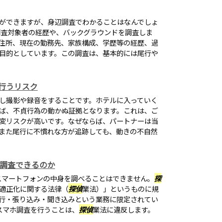
ができますが、身辺調査でわかることはなんでしょ
調査対象者の経歴や、バックグラウンドを調査しま
住所、現在の勤務先、家族構成、学歴等の経歴、過
目的としています。この調査は、基本的には尾行や
行うリスク
し撮影や録音をすることです。ホテルに入っていく
ば、不貞行為の動かぬ証拠となります。これは、ご
変リスクが高いです。なぜならば、パートナーは当
また尾行に不慣れな方が追跡しても、動きの不自然
で調査できるのか
やスマートフォンの中身を調べることはできません。
探
適正化に関する法律（
探偵
業法）」というものに規
行・張り込み・聞き込みという業務に限定されてい
・スマホ調査を行うことは、
探偵
業法に違反します。