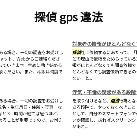
探偵 gps 違法
対象者の情報がほとんどなく
ある場合、一切の調査をお受けし
探偵
社に依頼するにあたって、「
チャット、Webからご連絡くださ
どの理由で依頼をためらっている
っていきます。早めに動き始める
報がほとんどなくても調査依頼で
談ください。また、相談は何度で
とんどなくても調査依頼できるの
ない」と...
浮気・不倫の疑惑がある段階
ある場合、一切の調査をお受けし
を取り付けるなど、
違法
行為とな
氏名・生年月日・住所・写真 な
ある段階で、やっておくべきこと
など 3．時間が経てば経つほど、
として、自分のスマートフォンで
めることが重要ですので、お困り
いか確認し、あればスクリーンシ
があれ...