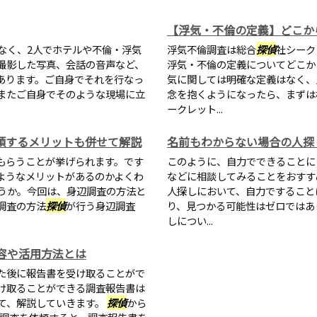
【浮気・不倫の定義】どこか
なく、2人でホテルや不倫・浮気
浮気不倫調査は総合
探偵
社シーク
撮影した写真、会話の音声など、
浮気・不倫の定義についてどこか
あります。ご自身でそれを行なっ
気に関しては明確な定義はなく、
またご自身でそのような現場に立
念を抱くようになったら、まずは
ークレット...
頼するメリットも併せて解説
名前もわからない場合の人探
もらうことが挙げられます。です
このように、自力でできることに
ようなメリットがあるのかよくわ
などに相談してみることをおすす
うか。今回は、身辺調査の方法と
人探しにおいて、自力ですること
調査の方法
探偵
が行う身辺調査
り、見つかる可能性はゼロではあ
しについ...
容や活用方法とは
た後に報告書を受け取ることがで
け取ることができる調査報告書は
て、解説していきます。
探偵
から