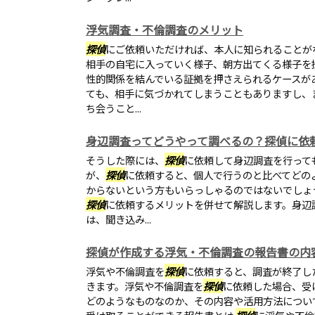
浮気調査・不倫調査のメリット
探偵
にご依頼いただければ、本人に知られることが
相手の自宅に入っていく様子、朝方出てくる様子を
性的関係を結んでいる証拠を押さえられるケースが
ても、相手に気づかれてしまうこともありますし、
ち会うこと...
身辺調査ってどうやって調べるの？探偵に依
そうした際には、
探偵
に依頼して身辺調査を行って
が、
探偵
に依頼すると、個人で行うのと比べてどの
からないという方もいらっしゃるのではないでしょ
探偵
に依頼するメリットを併せて解説します。身辺
は、聞き込み...
探偵が作成する浮気・不倫調査の報告書の内
浮気や不倫調査を
探偵
に依頼すると、調査が終了し
きます。浮気や不倫調査を
探偵
に依頼した場合、受
どのようなものなのか、その内容や活用方法につい