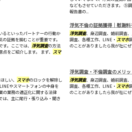
などもさせていただきます。 ⑤
報告書の...
浮気不倫の証拠獲得｜慰謝料
いるといったパートナーの行動か
浮気調査
、身辺調査、婚前調査、
気の証拠を掴むことが重要です。
調査、各種工作、LINE・
スマホ
です。ここでは、
浮気調査
の方法
のことがありましたら我が社にぜ
意点をご紹介します。 まず、
スマ
浮気調査・不倫調査のメリッ
てほしい、
スマホ
のロックを解除し
浮気調査
、身辺調査、婚前調査、
LINEやスマートフォンの中身を
調査、各種工作、LINE・
スマホ
業の業務の適正化に関する法律
のことがありましたら我が社にぜ
では、主に尾行・張り込み・聞き