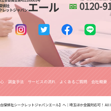
0120-9
北与野 人探し
身辺調査 なぜ わかる
越谷レイクタウン 人
身辺調査 内定取り消
川口市 line 調査
身辺調査 個人情報
埼玉県 所在調査
ストーカー被害 対応
埼玉県 各種調査
身辺調査 ストーカー
川越市 身辺調査
北与野 浮気不倫調査
埼玉県 DV被害 解決策
さいたま市 浮気不倫
安心
調査手法
サービスの流れ
よくあるご質問
会社概要
総合探偵社シークレットジャパンエール】へ｜埼玉ほか全国対応可！
All