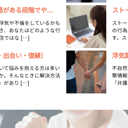
がある段階でや...
スト
浮気や不倫をしているかも
ストー
き、あなたはどのような行
の行為
ではな […]
す。ス
・出会い・復縁）
浮気
いて悩みを抱える方は多い
不自然
か。そんなときに解決方法
撃情報
があり […]
「弁護