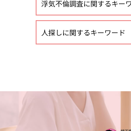
浮気不倫調査に関するキー
不倫調査 不倫して なかった
浮気 疑惑
人探しに関するキーワード
不倫調査 探偵 費用相場
不倫相手 慰謝料 請求
家出調査
浮気調査 いくら かかった
人探し 探偵事務所
浮気調査 費用 相手に請求
生き別れ 会いたい
浮気調査 gps
探偵 人探し どこまで
不倫調査
家出調査 探偵
不倫調査 探偵 方法
人探し もう一度 会いたい
探偵 報告書
人探し 会いたい
浮気調査 探偵 空振り
人探し 手がかりなし
浮気調査 浮気して なかった
人探し 方法
不倫調査 不倫相手
人探し 探偵 おすすめ
line 浮気調査 電話
探偵 生き別れ 人探し
不倫調査 gps