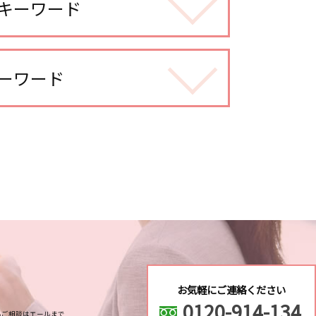
キーワード
ーワード
調べる
 対策
調査
お気軽にご連絡ください
で
0120-914-134
るご相談はエールまで