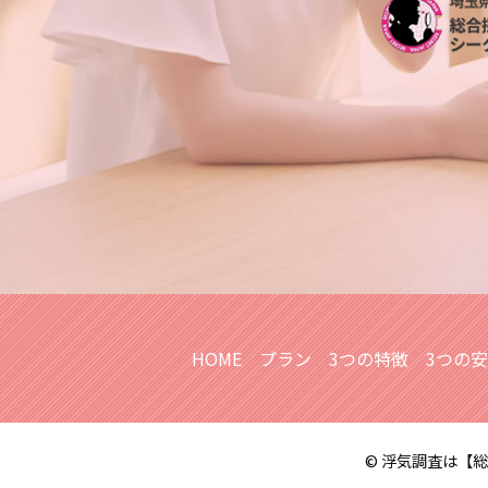
人探し 安否確認
不倫調査 自分で尾行
別れ工作 探偵
不倫調査 探偵
人探し 必要な情報
社内不倫 きっかけ
行方不明 人探し 調査
浮気調査 スマホ
行方不明 人探し
尾行 犯罪
探偵 人探し 方法
人探し 方法 sns
人探し どこまで
家出調査 必要な情報
HOME
プラン
3つの特徴
3つの
© 浮気調査は【