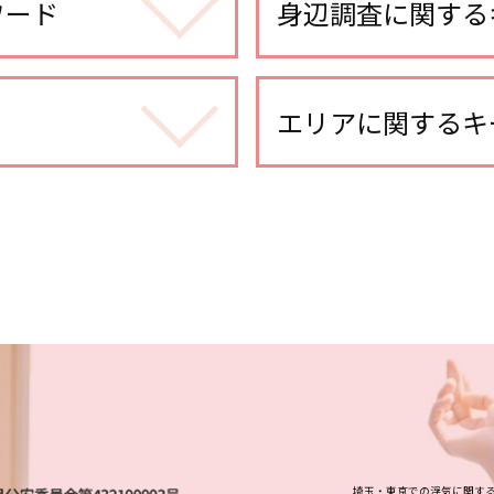
ワード
身辺調査に関する
身辺調査 会社
身辺調査 違法
エリアに関するキ
身辺調査 夫
身辺調査 どうやって 
本川越的場 身辺調査
婚前調査 目的
川越 人探し
身辺調査 家族
大宮公園 身辺調査
身辺調査 探偵
埼玉県 浮気不倫調査
身辺調査 結婚前
土呂 人探し
身辺調査 おすすめ
越谷市 スマホ調査
身辺調査 価格
大宮公園 人探し
結婚 身辺調査された
埼玉県 ストーカー被害
婚前調査 どこまで
武蔵浦和 人探し
探偵 婚前調査
さいたま新都心 身辺
身辺調査 結婚 どこま
さいたま市 身辺調査
dv被害 対策 探偵
埼玉・東京での浮気に関す