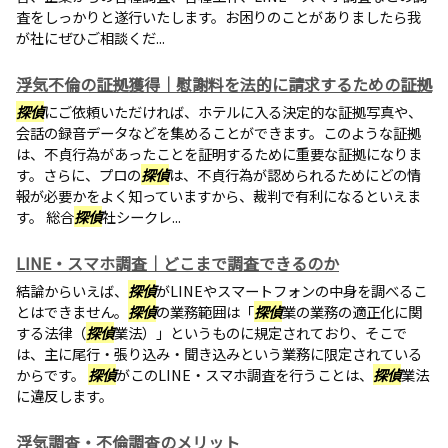
査をしっかりと遂行いたします。お困りのことがありましたら我
が社にぜひご相談くだ...
浮気不倫の証拠獲得｜慰謝料を法的に請求するための証拠
探偵
にご依頼いただければ、ホテルに入る決定的な証拠写真や、
会話の録音データなどを集めることができます。このような証拠
は、不貞行為があったことを証明するために重要な証拠になりま
す。さらに、プロの
探偵
は、不貞行為が認められるためにどの情
報が必要かをよく知っていますから、裁判で有利になるといえま
す。 総合
探偵
社シークレ...
LINE・スマホ調査｜どこまで調査できるのか
結論からいえば、
探偵
がLINEやスマートフォンの中身を調べるこ
とはできません。
探偵
の業務範囲は「
探偵
業の業務の適正化に関
する法律（
探偵
業法）」というものに規定されており、そこで
は、主に尾行・張り込み・聞き込みという業務に限定されている
からです。
探偵
がこのLINE・スマホ調査を行うことは、
探偵
業法
に違反します。
浮気調査・不倫調査のメリット