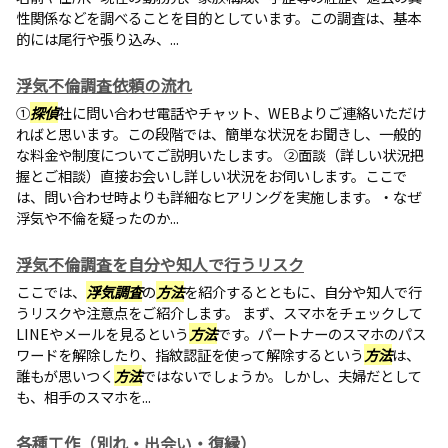
性関係などを調べることを目的としています。この調査は、基本
的には尾行や張り込み、...
浮気不倫調査依頼の流れ
①
探偵
社に問い合わせ電話やチャット、WEBよりご連絡いただけ
ればと思います。この段階では、簡単な状況をお聞きし、一般的
な料金や制度についてご説明いたします。 ②面談（詳しい状況把
握とご相談）直接お会いし詳しい状況をお伺いします。ここで
は、問い合わせ時よりも詳細なヒアリングを実施します。・なぜ
浮気や不倫を疑ったのか...
浮気不倫調査を自分や知人で行うリスク
ここでは、
浮気調査
の
方法
を紹介するとともに、自分や知人で行
うリスクや注意点をご紹介します。 まず、スマホをチェックして
LINEやメールを見るという
方法
です。パートナーのスマホのパス
ワードを解除したり、指紋認証を使って解除するという
方法
は、
誰もが思いつく
方法
ではないでしょうか。しかし、夫婦だとして
も、相手のスマホを...
各種工作（別れ・出会い・復縁）