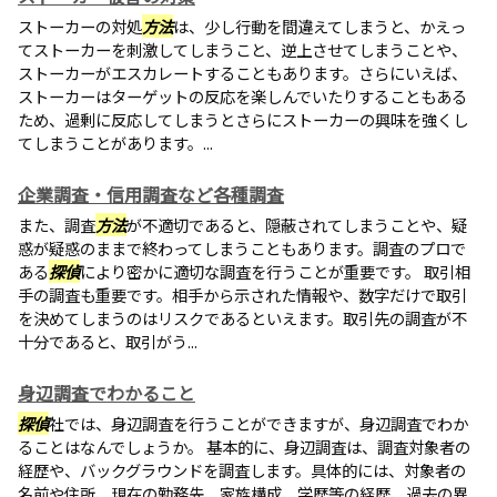
ストーカーの対処
方法
は、少し行動を間違えてしまうと、かえっ
てストーカーを刺激してしまうこと、逆上させてしまうことや、
ストーカーがエスカレートすることもあります。さらにいえば、
ストーカーはターゲットの反応を楽しんでいたりすることもある
ため、過剰に反応してしまうとさらにストーカーの興味を強くし
てしまうことがあります。...
企業調査・信用調査など各種調査
また、調査
方法
が不適切であると、隠蔽されてしまうことや、疑
惑が疑惑のままで終わってしまうこともあります。調査のプロで
ある
探偵
により密かに適切な調査を行うことが重要です。 取引相
手の調査も重要です。相手から示された情報や、数字だけで取引
を決めてしまうのはリスクであるといえます。取引先の調査が不
十分であると、取引がう...
身辺調査でわかること
探偵
社では、身辺調査を行うことができますが、身辺調査でわか
ることはなんでしょうか。 基本的に、身辺調査は、調査対象者の
経歴や、バックグラウンドを調査します。具体的には、対象者の
名前や住所、現在の勤務先、家族構成、学歴等の経歴、過去の異