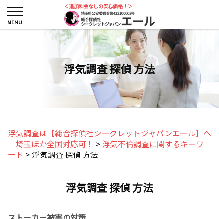
＜追加料金なしの安心価格！＞
浮気調査 探偵 方法
浮気調査は【総合探偵社シークレットジャパンエール】へ
｜埼玉ほか全国対応可！
>
浮気不倫調査に関するキーワ
ード
>
浮気調査 探偵 方法
浮気調査 探偵 方法
ストーカー被害の対策