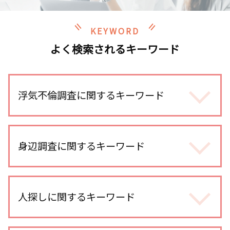
KEYWORD
よく検索されるキーワード
浮気不倫調査に関するキーワード
不倫 どこから
不倫調査 いくら かかった
身辺調査に関するキーワード
浮気調査 訴えられる
不倫調査 iphone
身辺調査 いくら
エアタグ 浮気調査
婚前調査 費用
人探しに関するキーワード
不倫調査 gps おすすめ
身辺調査 大企業
浮気 慰謝料 時効
dv被害 対策
不倫調査 費用