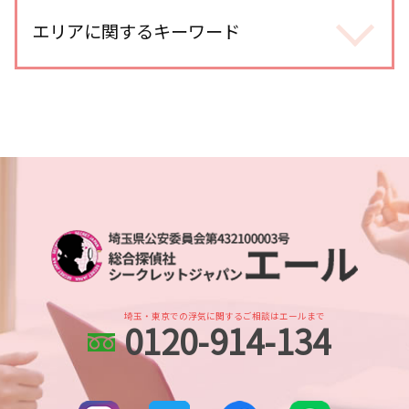
人探し 見つからない
身辺調査 なぜ わかる
浮気調査 gps
人探し 情報
エリアに関するキーワード
婚前調査 目的
浮気調査 探偵 方法
人探し データ調査
身辺調査 期間
尾行 犯罪
人探し どうしたら
身辺調査 価格
浮気調査 探偵 期間
さいたま市 浮気不倫調査
人探し 名前も わからない
身辺調査 結婚 どこまで
浮気調査 メール 復元
越谷市 身辺調査
生き別れ 会いたい
身辺調査 おすすめ
浮気 割合
埼玉県 浮気不倫調査
人探し 調査
身辺調査 どうやって
不倫調査 gps
本川越的場 浮気不倫調査
人探し 方法
身辺調査 内定取り消し
浮気 する 男 特徴
川口市 浮気不倫調査
別れ工作 探偵
婚前調査 割合
不倫調査 自分で
川越市 身辺調査
各種工作 探偵
婚前調査 内容
浮気調査 iphone
川口市 line 調査
人探し どこまで
身辺調査 探偵
不倫調査 依頼
埼玉県 DV被害 解決策
家出調査
dv被害 対応
社内不倫 きっかけ
川越市 スマホ調査
人探し 探偵 おすすめ
身辺調査 どこまでわかる 結婚
埼玉県 家出調査
人探し 探偵事務所
身辺調査 結婚
埼玉・東京での浮気に関するご相談はエールまで
0120-914-134
土呂 浮気不倫調査
人探し
身辺調査 個人
川口市 身辺調査
家出調査 必要な情報
身辺調査 会社
武蔵浦和 浮気不倫調査
所在調査
北与野 人探し
人探し 依頼