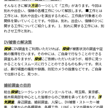
そんなときに解決
方法
の一つとして「工作」があります。今回は
別れや出会い、復縁の各種工作について解説します。 ■工作とは
工作とは、別れや出会いを演出するために、工作員が対象者との
関係を築いていくことです。今回は、別れ、出会い、復縁の3つに
関する工作についてご紹介します。 1．別れに関する工作には、別
れさせ工作と別れ...
DV被害の解決策
探偵
にDV調査をご利用いただければ、
探偵
が被害状況の調査や証
拠の獲得を行います。その中には、ご自身で行なうことのできる
調査もありますが、
探偵
にご依頼いただいたほうが、相手に見つ
かることなくスムーズに行うことのできるものも多いです。 例え
ば、暴行場面の撮影や録画、防犯カメラの設置などです。ご自身
で仕掛けると、見つか...
婚前調査の目的
総合
探偵
社シークレットジャパンエールでは、埼玉県、東京都、
栃木県南部を中心とした皆様からのご依頼を承っております。
浮
気調査
、身辺調査、婚前調査、人探し、DV被害・ストーカー被
害、企業からの各種調査、各種工作、LINE・スマホ調査などの調