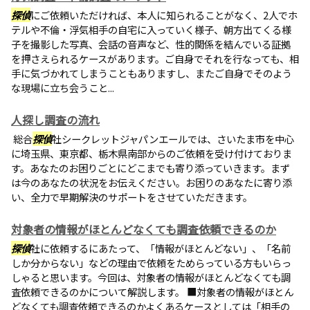
探偵
にご依頼いただければ、本人に知られることがなく、2人でホ
テルや不倫・浮気相手の自宅に入っていく様子、朝方出てくる様
子を撮影した写真、会話の音声など、性的関係を結んでいる証拠
を押さえられるケースがあります。ご自身でそれを行なっても、相
手に気づかれてしまうこともありますし、またご自身でそのよう
な現場に立ち会うこと...
人探し調査の流れ
総合
探偵
社シークレットジャパンエールでは、さいたま市を中心
に埼玉県、東京都、栃木県南部からのご依頼を受け付けておりま
す。あなたのお困りごとにどこまでも寄り添っていきます。まず
は今のあなたの状況をお伝えください。お困りのあなたに寄り添
い、全力で早期解決のサポートをさせていただきます。
対象者の情報がほとんどなくても調査依頼できるのか
探偵
社に依頼するにあたって、「情報がほとんどない」、「名前
しか分からない」などの理由で依頼をためらっている方もいらっ
しゃると思います。今回は、対象者の情報がほとんどなくても調
査依頼できるのかについて解説します。 ■対象者の情報がほとん
どなくても調査依頼できるのかよくあるケースとしては「相手の