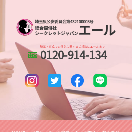
dv被害 対策 探偵
浮気調査 探偵 費用相場
埼玉県 DV被害 解決策
生き別れ 会いたい
dv被害 対策
浮気調査 探偵 方法
土呂 人探し
人探し 依頼
身辺調査 ストーカー
不倫調査 訴える
本川越的場 人探し
人探し 安否確認
身辺調査 依頼
社内不倫 きっかけ
川越市 身辺調査
行方不明 必要な情報
ストーカー被害 探偵
浮気 する 女 特徴
土呂 身辺調査
家出調査
結婚 身辺調査された
さいたま市 浮気不倫調査
人探し どこまで
身辺調査 どうやって
埼玉・東京での浮気に関するご相談はエールまで
0120-914-134
浦和 浮気不倫調査
人探し 名前も わからない
身辺調査 結婚 どこまで
越谷市 身辺調査
探偵 人探し どのくらい
婚前調査 費用
越谷レイクタウン 人探し
家出調査 人探し
川越 浮気不倫調査
家出調査 必要な情報
北与野 浮気不倫調査
調査依頼
川越 身辺調査
人探し 方法 sns
埼玉県 ストーカー被害 対策
武蔵浦和 浮気不倫調査
北与野 身辺調査
浦和 身辺調査