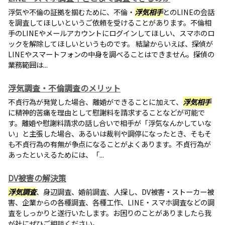
浮気や不倫の証拠を掴むために、不倫・
浮気相手
とのLINEの会話
を調査してほしいというご依頼を受けることがあります。不倫相
手のLINEやメールアカウントにログインしてほしい、スマホのロ
ックを解除してほしいというものです。 結論からいえば、探偵が
LINEやスマートフォンの中身を調べることはできません。探偵の
業務範囲は...
浮気調査・不倫調査のメリット
不貞行為が発覚した場合、離婚ができることに加えて、
浮気相手
に精神的苦痛を理由として慰謝料を請求することなどが可能で
す。離婚や慰謝料請求の話し合いで相手が「浮気なんかしていな
い」と主張した場合、あるいは裁判や調停になったとき、そもそ
も不貞行為の有無が争点になることがよくあります。不貞行為が
あったといえるためには、「...
DV被害の解決策
浮気調査
、身辺調査、婚前調査、人探し、DV被害・ストーカー被
害、企業からの各種調査、各種工作、LINE・スマホ調査などの調
査をしっかりと遂行いたします。お困りのことがありましたら我
が社にぜひご相談ください。