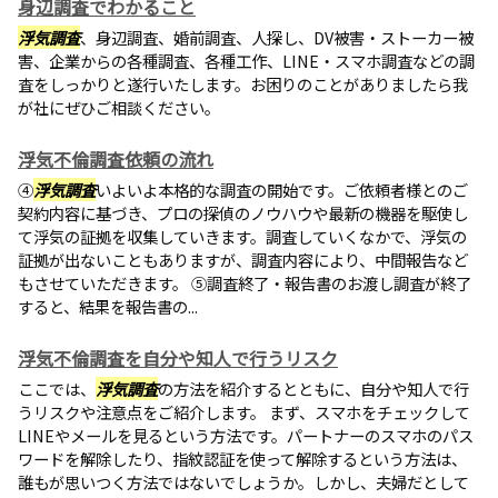
身辺調査でわかること
浮気調査
、身辺調査、婚前調査、人探し、DV被害・ストーカー被
害、企業からの各種調査、各種工作、LINE・スマホ調査などの調
査をしっかりと遂行いたします。お困りのことがありましたら我
が社にぜひご相談ください。
浮気不倫調査依頼の流れ
④
浮気調査
いよいよ本格的な調査の開始です。ご依頼者様とのご
契約内容に基づき、プロの探偵のノウハウや最新の機器を駆使し
て浮気の証拠を収集していきます。調査していくなかで、浮気の
証拠が出ないこともありますが、調査内容により、中間報告など
もさせていただきます。 ⑤調査終了・報告書のお渡し調査が終了
すると、結果を報告書の...
浮気不倫調査を自分や知人で行うリスク
ここでは、
浮気調査
の方法を紹介するとともに、自分や知人で行
うリスクや注意点をご紹介します。 まず、スマホをチェックして
LINEやメールを見るという方法です。パートナーのスマホのパス
ワードを解除したり、指紋認証を使って解除するという方法は、
誰もが思いつく方法ではないでしょうか。しかし、夫婦だとして