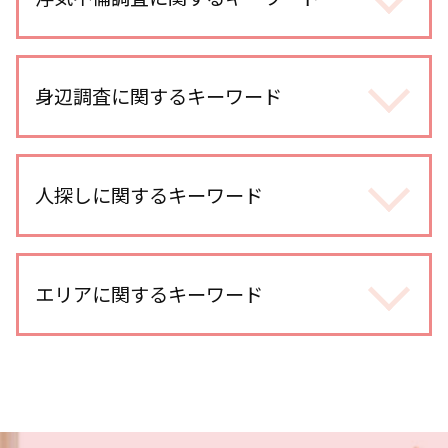
浮気調査 訴える
浮気調査 スマホ
身辺調査に関するキーワード
不倫調査 不倫して なかった
浮気調査 費用
身辺調査 大企業
浮気調査 スマホ 位置情報
身辺調査 違法
人探しに関するキーワード
不倫調査 スマホ 位置情報
婚前調査 内容
不倫 慰謝料 相場
身辺調査 いくら
浮気調査 期間
出会い工作 探偵
身辺調査 どこまでわかる
不倫調査 不倫相手
行方不明 人探し 調査
エリアに関するキーワード
身辺調査 意味
エアタグ 浮気調査
行方不明調査 探偵
身辺調査 結婚
浮気調査 依頼
人探し どうしたら
身辺調査 結婚 借金
浮気調査 メール 復元
川口市 身辺調査
探偵 人探し どうやって
身辺調査 企業
不倫調査
川越市 浮気不倫調査
人探し 写真だけ
身辺調査 訴える
浮気調査 探偵 空振り
武蔵浦和 人探し
人探し 見つからない
身辺調査 内定取り消し
浮気 割合
さいたま新都心 浮気不倫調査
所在調査