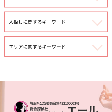
不倫調査 iphone
不倫相手 慰謝料 請求
ストーカー被害 対策 探偵
不倫調査 不倫して なかった
婚前調査 割合
人探しに関するキーワード
マッチングアプリ 浮気
身辺調査 会社
浮気調査 探偵
身辺調査 期間
浮気調査 探偵事務所
生き別れ 会いたい
ストーカー被害 探偵
不倫調査
人探し どこまで
エリアに関するキーワード
dv被害 対策
浮気調査 訴えられる
人探し 手がかりなし
ストーカー被害 対応
浮気調査
人探し 探偵事務所
身辺調査 金額
探偵 gps 違法
所沢市 浮気不倫調査
家出調査 必要な情報
探偵 婚前調査
浮気 連絡手段
北与野 浮気不倫調査
人探し
身辺調査 どうやって
不倫調査 スマホ 位置情報
土呂 身辺調査
行方不明調査 探偵
身辺調査 個人情報
不倫 疑惑
北与野 身辺調査
人探し 写真だけ
身辺調査 違法
不倫調査 探偵 方法
川口市 身辺調査
各種工作 探偵
結婚前 身辺調査 割合
不倫調査 自分で尾行
越谷レイクタウン 浮気不倫調査
人探し 調査
結婚 身辺調査された
不倫調査 依頼
武蔵浦和 身辺調査
人探し 名前だけ
身辺調査 どうやって 調べる
浮気調査 期間
埼玉県 信用調査
人探し 見つからない
身辺調査 内定取り消し