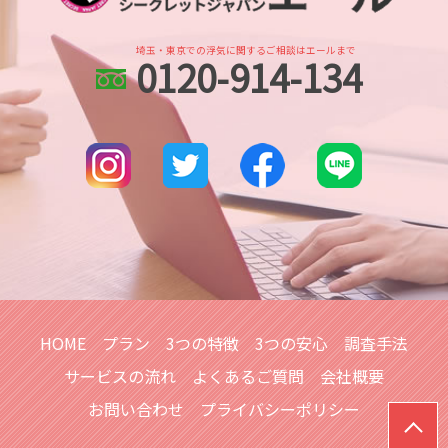
不倫 慰謝料 相場
川越市 浮気不倫調査
行方不明 人探し 調査
身辺調査 結婚
埼玉県 浮気不倫調査
人探し どうやって
身辺調査 意味
埼玉・東京での浮気に関するご相談はエールまで
0120-914-134
土呂 浮気不倫調査
家出調査 人探し
身辺調査 大企業
川口市 line 調査
所在調査 探偵
dv被害 対応
本川越的場 浮気不倫調査
人探し 探偵 おすすめ
川越 人探し
探偵 生き別れ 人探し
越谷市 浮気不倫調査
各種工作
越谷市 身辺調査
人探し 情報
埼玉県 各種調査
さいたま市 人探し
川口市 浮気不倫調査
土呂 人探し
HOME
プラン
3つの特徴
3つの安心
調査手法
サービスの流れ
よくあるご質問
会社概要
お問い合わせ
プライバシーポリシー