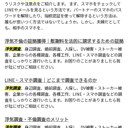
うリスクや注意点をご紹介します。 まず、スマホをチェックして
LINEやメールを見るという方法です。パートナーのスマホのパス
ワードを解除したり、指紋認証を使って解除するという方法は、
誰もが思いつく方法ではないでしょうか。しかし、夫婦だとして
も、相手のスマホを...
浮気不倫の証拠獲得｜慰謝料を法的に請求するための証拠
浮気調査
、身辺調査、婚前調査、人探し、DV被害・ストーカー被
害、企業からの各種調査、各種工作、LINE・スマホ調査などの調
査をしっかりと遂行いたします。お困りのことがありましたら我
が社にぜひご相談ください。
LINE・スマホ調査｜どこまで調査できるのか
浮気調査
、身辺調査、婚前調査、人探し、DV被害・ストーカー被
害、企業からの各種調査、各種工作、LINE・スマホ調査などの調
査をしっかりと遂行いたします。お困りのことがありましたら我
が社にぜひご相談ください。
浮気調査・不倫調査のメリット
浮気調査
、身辺調査、婚前調査、人探し、DV被害・ストーカー被