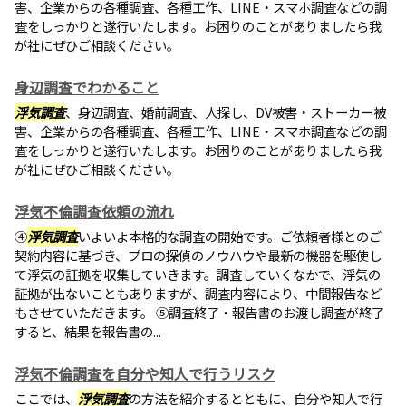
害、企業からの各種調査、各種工作、LINE・スマホ調査などの調
査をしっかりと遂行いたします。お困りのことがありましたら我
が社にぜひご相談ください。
身辺調査でわかること
浮気調査
、身辺調査、婚前調査、人探し、DV被害・ストーカー被
害、企業からの各種調査、各種工作、LINE・スマホ調査などの調
査をしっかりと遂行いたします。お困りのことがありましたら我
が社にぜひご相談ください。
浮気不倫調査依頼の流れ
④
浮気調査
いよいよ本格的な調査の開始です。ご依頼者様とのご
契約内容に基づき、プロの探偵のノウハウや最新の機器を駆使し
て浮気の証拠を収集していきます。調査していくなかで、浮気の
証拠が出ないこともありますが、調査内容により、中間報告など
もさせていただきます。 ⑤調査終了・報告書のお渡し調査が終了
すると、結果を報告書の...
浮気不倫調査を自分や知人で行うリスク
ここでは、
浮気調査
の方法を紹介するとともに、自分や知人で行