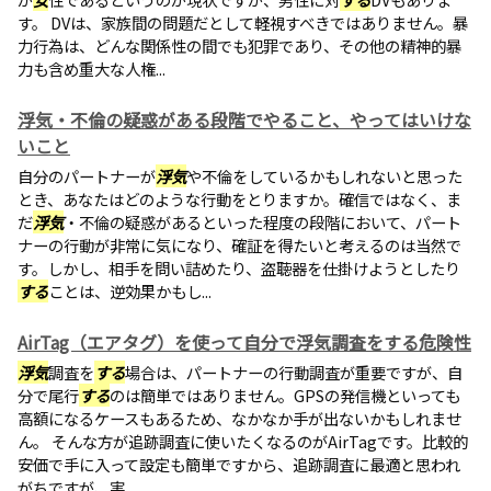
す。 DVは、家族間の問題だとして軽視すべきではありません。暴
力行為は、どんな関係性の間でも犯罪であり、その他の精神的暴
力も含め重大な人権...
浮気・不倫の疑惑がある段階でやること、やってはいけな
いこと
自分のパートナーが
浮気
や不倫をしているかもしれないと思った
とき、あなたはどのような行動をとりますか。確信ではなく、ま
だ
浮気
・不倫の疑惑があるといった程度の段階において、パート
ナーの行動が非常に気になり、確証を得たいと考えるのは当然で
す。しかし、相手を問い詰めたり、盗聴器を仕掛けようとしたり
する
ことは、逆効果かもし...
AirTag（エアタグ）を使って自分で浮気調査をする危険性
浮気
調査を
する
場合は、パートナーの行動調査が重要ですが、自
分で尾行
する
のは簡単ではありません。GPSの発信機といっても
高額になるケースもあるため、なかなか手が出ないかもしれませ
ん。 そんな方が追跡調査に使いたくなるのがAirTagです。比較的
安価で手に入って設定も簡単ですから、追跡調査に最適と思われ
がちですが、実...