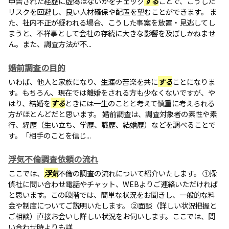
申告された経歴に虚偽はないかをチェック
する
ことで、こうした
リスクを回避し、良い人材確保や配置を望むことができます。 ま
た、社内不正が疑われる場合、こうした事案を放置・見逃してし
まうと、不祥事として会社の存続に大きな影響を及ぼしかねませ
ん。また、調査方法が不...
婚前調査の目的
いわば、他人と家族になり、生涯の苦楽を共に
する
ことになりま
す。もちろん、現在では離婚をされる方も少なくないですが、や
はり、結婚を
する
ときには一生のことと考えて慎重に考えられる
方がほとんどだと思います。 婚前調査は、調査対象者の素性や素
行、経歴（生い立ち、学歴、職歴、結婚歴）などを調べることで
す。「相手のことを信じ...
浮気不倫調査依頼の流れ
ここでは、
浮気
不倫の調査の流れについて紹介いたします。 ①探
偵社に問い合わせ電話やチャット、WEBよりご連絡いただければ
と思います。この段階では、簡単な状況をお聞きし、一般的な料
金や制度についてご説明いたします。 ②面談（詳しい状況把握と
ご相談）直接お会いし詳しい状況をお伺いします。ここでは、問
い合わせ時よりも詳...