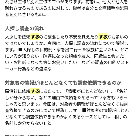
れさせ工作と別れ工作の二つがあります。前者は、他人と他人を
別れさせるものであるのに対して、後者は自分と交際相手や配偶
者を別れさせるもの...
人探し調査の流れ
人探しを依頼
する
のに緊張したり不安を覚えたり
する
方も多いの
ではないでしょうか。今回は、人探し調査の流れについて解説し
ます。 ■人探しの目的例・家を出て行った家族に会いたい、どこ
にいるか知りたい・疎遠になった親族や友人、同級生と会いた
い・お世話になった方にお会いしたい など ※調査の目的がスト
ーカー行為などの違法な...
対象者の情報がほとんどなくても調査依頼できるのか
探偵社に依頼
する
にあたって、「情報がほとんどない」、「名前
しか分からない」などの理由で依頼をためらっている方もいらっ
しゃると思います。今回は、対象者の情報がほとんどなくても調
査依頼できるのかについて解説します。 ■対象者の情報がほとん
どなくても調査依頼できるのかよくあるケースとしては「相手の
名前しか分からない」と...