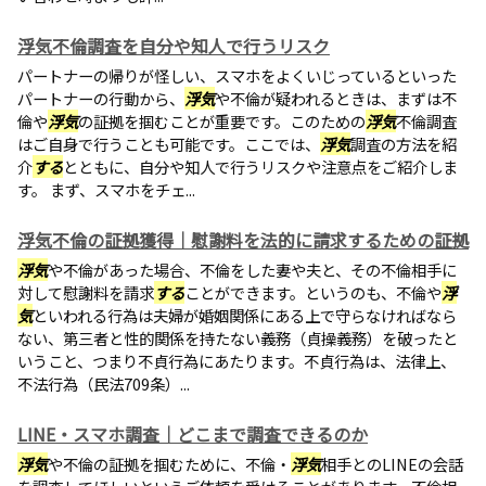
浮気不倫調査を自分や知人で行うリスク
パートナーの帰りが怪しい、スマホをよくいじっているといった
パートナーの行動から、
浮気
や不倫が疑われるときは、まずは不
倫や
浮気
の証拠を掴むことが重要です。このための
浮気
不倫調査
はご自身で行うことも可能です。ここでは、
浮気
調査の方法を紹
介
する
とともに、自分や知人で行うリスクや注意点をご紹介しま
す。 まず、スマホをチェ...
浮気不倫の証拠獲得｜慰謝料を法的に請求するための証拠
浮気
や不倫があった場合、不倫をした妻や夫と、その不倫相手に
対して慰謝料を請求
する
ことができます。というのも、不倫や
浮
気
といわれる行為は夫婦が婚姻関係にある上で守らなければなら
ない、第三者と性的関係を持たない義務（貞操義務）を破ったと
いうこと、つまり不貞行為にあたります。不貞行為は、法律上、
不法行為（民法709条）...
LINE・スマホ調査｜どこまで調査できるのか
浮気
や不倫の証拠を掴むために、不倫・
浮気
相手とのLINEの会話