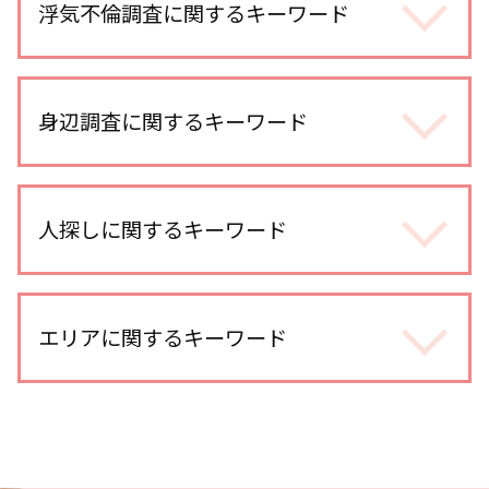
浮気不倫調査に関するキーワード
浮気調査 iphone
浮気調査 別居中
身辺調査に関するキーワード
夫 朝帰り
浮気調査 訴える
探偵 婚前調査
マッチングアプリ 浮気
身辺調査 違法
人探しに関するキーワード
浮気調査 自分で
dv被害 対応
不倫調査 自分で尾行
身辺調査 金額
line 浮気調査 電話
各種工作
身辺調査 結婚前
浮気調査 訴えられる
出会い工作 探偵
エリアに関するキーワード
身辺調査 どこまでわかる 結婚
不倫調査 gps おすすめ
人探し 自力
身辺調査 意味
浮気調査 gps 小型
人探し 依頼
身辺調査 結婚 借金
浮気 証拠 写真
埼玉県 浮気不倫調査
復縁工作 探偵
身辺調査 訴える
不倫調査 自分で
越谷レイクタウン 人探し
人探し 名前も わからない
ストーカー被害 探偵
不倫 どこから
所沢市 人探し
探偵 人探し どこまで
結婚前 身辺調査 割合
浮気調査 期間