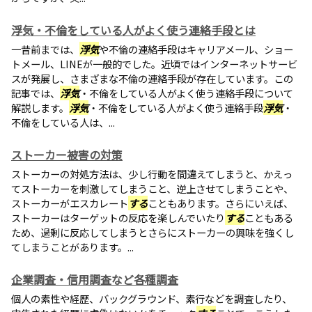
浮気・不倫をしている人がよく使う連絡手段とは
一昔前までは、
浮気
や不倫の連絡手段はキャリアメール、ショー
トメール、LINEが一般的でした。近頃ではインターネットサービ
スが発展し、さまざまな不倫の連絡手段が存在しています。この
記事では、
浮気
・不倫をしている人がよく使う連絡手段について
解説します。
浮気
・不倫をしている人がよく使う連絡手段
浮気
・
不倫をしている人は、...
ストーカー被害の対策
ストーカーの対処方法は、少し行動を間違えてしまうと、かえっ
てストーカーを刺激してしまうこと、逆上させてしまうことや、
ストーカーがエスカレート
する
こともあります。さらにいえば、
ストーカーはターゲットの反応を楽しんでいたり
する
こともある
ため、過剰に反応してしまうとさらにストーカーの興味を強くし
てしまうことがあります。...
企業調査・信用調査など各種調査
個人の素性や経歴、バックグラウンド、素行などを調査したり、