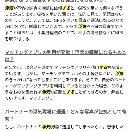
浮気
や不倫の調査を探偵に依頼
する
と、GPSを用いて調査を行う
ことがあります。GPSを用いた調査は、法的に見て、問題はない
のでしょうか。ここでは、GPSを用いた調査が違法になるのか否
かについて、解説していきます。GPSで
浮気
や不倫の調査ででき
ることGPSとは、小型発信機のことで、相手の持ち物などにGPS
を取り付ける...
マッチングアプリの利用が発覚｜浮気の証拠になるものと
は？
近年では、出会いを求めてマッチングアプリを利用
する
方が増え
ています。しかし、マッチングアプリはその手軽さゆえに、
浮気
のきっかけになってしまうこともあります。そこで、自分のパート
ナーがマッチングアプリを利用していると分かった場合、どのよ
うなものを集めれば
浮気
の証拠と
する
ことができるのか、解説し
ていきます。マッチング...
パートナーの浮気現場に遭遇！どんな写真が証拠として有
効？
もし、パートナーの
浮気
現場に遭遇してしまったら…。想像した