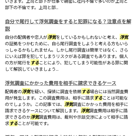
いきます。上司と部下が仕事で親密に社内不倫で多いのが上司と
部下の不倫です。上司と部...
自分で尾行して浮気調査をすると犯罪になる？注意点を解
説
自分の配偶者や恋人が
浮気
をしているかもしれないと考え、
浮気
の証拠をつかむために、自ら尾行調査をしようと考える方もいら
っしゃるかもしれません。しかし尾行調査は簡単ではなく、さら
にいえば罪を犯してしまうリスクがある調査でもあります。個人
の方が尾行を
する
ことにより、犯してしまう可能性がある罪に関
して解説していきましょう...
浮気調査にかかった費用を相手に請求できるケース
配偶者の
浮気
を疑い、探偵に調査を依頼
する
場合には当然調査費
用が発生します。この調査費用は、相手に請求
する
ことは可能な
のでしょうか。この記事では、
浮気
調査にかかった費用を相手に
請求できるケースについて解説します。
浮気
調査費用は相手に請
求できるのか
浮気
調査費用は、裁判や示談交渉によって相手に請
求
する
ことが可能です。