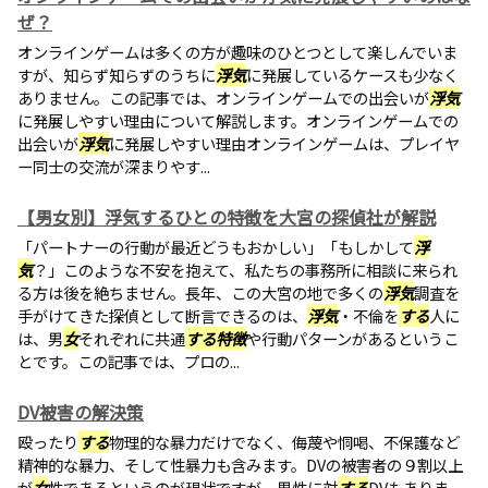
ぜ？
オンラインゲームは多くの方が趣味のひとつとして楽しんでいま
すが、知らず知らずのうちに
浮気
に発展しているケースも少なく
ありません。この記事では、オンラインゲームでの出会いが
浮気
に発展しやすい理由について解説します。オンラインゲームでの
出会いが
浮気
に発展しやすい理由オンラインゲームは、プレイヤ
ー同士の交流が深まりやす...
【男女別】浮気するひとの特徴を大宮の探偵社が解説
「パートナーの行動が最近どうもおかしい」「もしかして
浮
気
？」このような不安を抱えて、私たちの事務所に相談に来られ
る方は後を絶ちません。長年、この大宮の地で多くの
浮気
調査を
手がけてきた探偵として断言できるのは、
浮気
・不倫を
する
人に
は、男
女
それぞれに共通
する
特徴
や行動パターンがあるというこ
とです。この記事では、プロの...
DV被害の解決策
殴ったり
する
物理的な暴力だけでなく、侮蔑や恫喝、不保護など
精神的な暴力、そして性暴力も含みます。DVの被害者の９割以上
が
女
性であるというのが現状ですが、男性に対
する
DVもありま