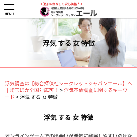
＜追加料金なしの安心価格！＞
浮気 する 女 特徴
浮気調査は【総合探偵社シークレットジャパンエール】へ
｜埼玉ほか全国対応可！
>
浮気不倫調査に関するキーワ
ード
>
浮気 する 女 特徴
浮気 する 女 特徴
オンラインゲームでの出会いが浮気に発展しやすいのはな