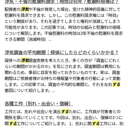
浮気・不倫の慰謝料請求｜時効は何年？慰謝料相場は？
配偶者の
浮気
や不倫が発覚した場合、受けた精神的苦痛に対して
慰謝料を請求できます。しかし、この慰謝料請求権には「時効」
という期限があり、それを過ぎてしまうと権利が消滅してしまう
可能性があります。この記事では、時効の仕組みと慰謝料の相場
について解説します。不倫慰謝料の時効は3年不倫の慰謝料を請求
できる期間（消滅時効）...
浮気調査の平均期間｜探偵にしたらどのくらいかかる？
探偵への
浮気
調査依頼を考えたとき、多くの方が「調査にどれく
らいの期間がかかるのか」を気にされます。調査期間は費用にも
関わるため、事前に目安を知っておきたいものです。実は、調査
期間はご依頼者様がお持ちの情報量や対象者の行動によって変動
します。この記事では、調査の平均的な期間と、それを左右
する
要因について紹介します。...
各種工作（別れ・出会い・復縁）
工作とは、別れや出会いを演出
する
ために、工作員が対象者との
関係を築いていくことです。今回は、別れ、出会い、復縁の3つに
関
する
工作についてご紹介します。 1．別れに関
する
工作には、別