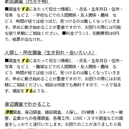
家出調査（行方不明）
■調査を
する
にあたって役立つ情報1．・氏名・生年月日・住所・
写真 など 2．・学校などでの人間関係・友人関係・趣味 な
ど 3．時間が経てば経つほど、見つけるのは難しくなっていきま
す。早めに動き始めることが重要ですので、お困りの際には可能
な限り早期にご相談ください。 ■料金プラン1．初期費用は0円
で、結果が出なけれ...
人探し・所在調査（生き別れ・会いたい人）
■調査を
する
にあたって役立つ情報1．・氏名・生年月日・住所・
写真 など 2．・職場などでの人間関係・友人関係・趣味 な
ど 3．時間が経てば経つほど、見つけるのは難しくなっていきま
す。早めに動き始めることが重要ですので、お困りの際にはお気
軽にご相談ください。相談は何度でも無料ですので、一人で悩ま
ず、雑談を
する
ような...
身辺調査でわかること
浮気
調査、身辺調査、婚前調査、人探し、DV被害・ストーカー被
害、企業からの各種調査、各種工作、LINE・スマホ調査などの調
査をしっかりと遂行いたします。お困りのことがありましたら我