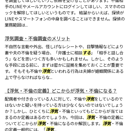
を調査してほしいというご依頼を受けることがあります。不倫相
手のLINEやメールアカウントにログインしてほしい、スマホのロ
ックを解除してほしいというものです。 結論からいえば、探偵が
LINEやスマートフォンの中身を調べることはできません。探偵の
業務範囲は...
浮気調査・不倫調査のメリット
不自然な言動や外出、怪しげなレシートや、目撃情報などにより
妻や夫の不倫を疑う場合、「弁護士に相談
する
」「相手と話し合
う」などを思いつく方も多いかもしれません。しかし、そのよう
な手段に出る前に、まずは密かに証拠を集めておくことが重要で
す。 そもそも不倫や
浮気
といわれる行為は夫婦が婚姻関係にある
上で守らなければならな...
【浮気・不倫の定義】どこからが浮気・不倫になる？
配偶者や付き合っている人に対して、不倫や
浮気
をしているので
はないかと疑いを持っている方は少なくないのではないでしょう
か？しかし、ひとくちに
浮気
・不倫といってもどこからが当ては
まるのか定義はあるのでしょうか。今回は、
浮気
・不倫の定義に
ついてどこからが
浮気
・不倫になるのか解説します。
浮気
・不倫
の定義一般的には、「
浮気
...