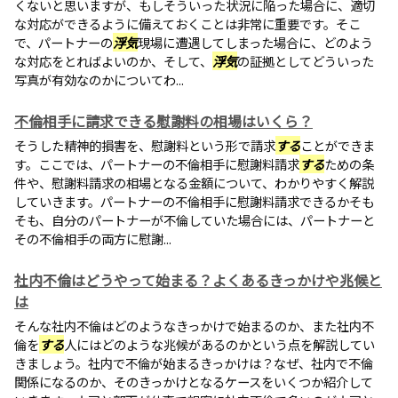
くないと思いますが、もしそういった状況に陥った場合に、適切
な対応ができるように備えておくことは非常に重要です。そこ
で、パートナーの
浮気
現場に遭遇してしまった場合に、どのよう
な対応をとればよいのか、そして、
浮気
の証拠としてどういった
写真が有効なのかについてわ...
不倫相手に請求できる慰謝料の相場はいくら？
そうした精神的損害を、慰謝料という形で請求
する
ことができま
す。ここでは、パートナーの不倫相手に慰謝料請求
する
ための条
件や、慰謝料請求の相場となる金額について、わかりやすく解説
していきます。パートナーの不倫相手に慰謝料請求できるかそも
そも、自分のパートナーが不倫していた場合には、パートナーと
その不倫相手の両方に慰謝...
社内不倫はどうやって始まる？よくあるきっかけや兆候と
は
そんな社内不倫はどのようなきっかけで始まるのか、また社内不
倫を
する
人にはどのような兆候があるのかという点を解説してい
きましょう。社内で不倫が始まるきっかけは？なぜ、社内で不倫
関係になるのか、そのきっかけとなるケースをいくつか紹介して