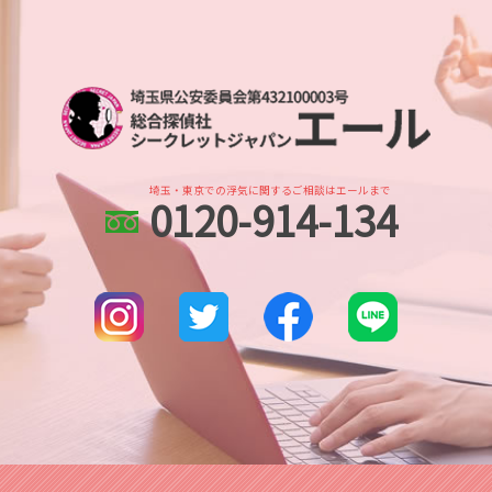
北与野 身辺調査
人探し 見つからない
身辺調査 夫
オンラインゲーム 出会い
さいたま新都心 浮気不倫調査
探偵 人探し どのくらい
婚前調査 目的
浮気調査 探偵 方法
川越 浮気不倫調査
人探し 手がかりなし
身辺調査 個人
浮気調査 いくら かかった
武蔵浦和 人探し
人探し どうしたら
身辺調査 ストーカー
浮気 連絡手段
越谷レイクタウン 浮気不倫調査
人探し どこまで
婚前調査 どこまで
浮気 慰謝料 時効
さいたま市 人探し
人探し 探偵 おすすめ
婚前調査
さいたま市 身辺調査
出会い工作
身辺調査 結婚
埼玉・東京での浮気に関するご相談はエールまで
0120-914-134
埼玉県 家出調査
所在調査
dv被害 探偵
所沢市 浮気不倫調査
人探し 必要な情報
身辺調査 結婚 どこまで
埼玉県 所在調査
人探し 方法
埼玉県 企業調査
調査依頼
越谷レイクタウン 身辺調査
人探し
川越市 スマホ調査
行方不明 人探し
大宮公園 人探し
越谷市 スマホ調査
浦和 身辺調査
本川越的場 身辺調査