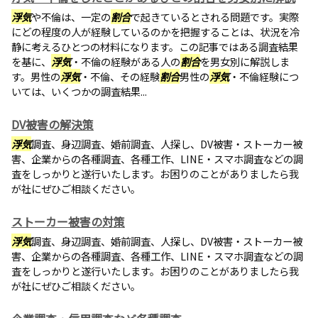
浮気
や不倫は、一定の
割合
で起きているとされる問題です。実際
にどの程度の人が経験しているのかを把握することは、状況を冷
静に考えるひとつの材料になります。この記事ではある調査結果
を基に、
浮気
・不倫の経験がある人の
割合
を男女別に解説しま
す。男性の
浮気
・不倫、その経験
割合
男性の
浮気
・不倫経験につ
いては、いくつかの調査結果...
DV被害の解決策
浮気
調査、身辺調査、婚前調査、人探し、DV被害・ストーカー被
害、企業からの各種調査、各種工作、LINE・スマホ調査などの調
査をしっかりと遂行いたします。お困りのことがありましたら我
が社にぜひご相談ください。
ストーカー被害の対策
浮気
調査、身辺調査、婚前調査、人探し、DV被害・ストーカー被
害、企業からの各種調査、各種工作、LINE・スマホ調査などの調
査をしっかりと遂行いたします。お困りのことがありましたら我
が社にぜひご相談ください。