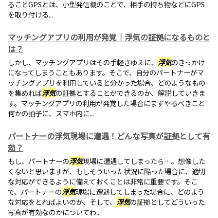
ることGPSとは、小型発信機のことで、相手の持ち物などにGPS
を取り付ける...
マッチングアプリの利用が発覚｜浮気の証拠になるものと
は？
しかし、マッチングアプリはその手軽さゆえに、
浮気
のきっかけ
になってしまうこともあります。そこで、自分のパートナーがマ
ッチングアプリを利用していると分かった場合、どのようなもの
を集めれば
浮気
の証拠とすることができるのか、解説していきま
す。マッチングアプリの利用が発覚した場合にまずやるべきこと
何かの拍子に、スマホ内に...
パートナーの浮気現場に遭遇！どんな写真が証拠として有
効？
もし、パートナーの
浮気
現場に遭遇してしまったら…。想像した
くないと思いますが、もしそういった状況に陥った場合に、適切
な対応ができるように備えておくことは非常に重要です。そこ
で、パートナーの
浮気
現場に遭遇してしまった場合に、どのよう
な対応をとればよいのか、そして、
浮気
の証拠としてどういった
写真が有効なのかについてわ...