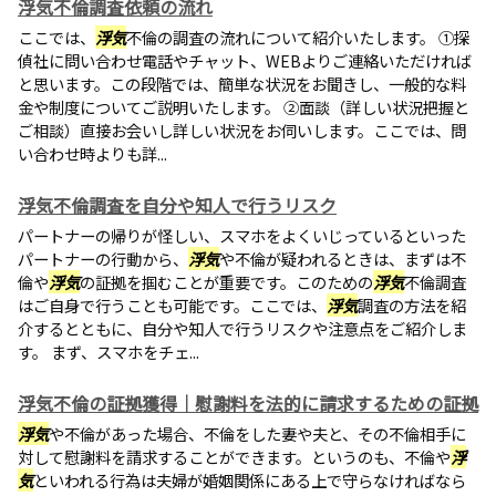
浮気不倫調査依頼の流れ
ここでは、
浮気
不倫の調査の流れについて紹介いたします。 ①探
偵社に問い合わせ電話やチャット、WEBよりご連絡いただければ
と思います。この段階では、簡単な状況をお聞きし、一般的な料
金や制度についてご説明いたします。 ②面談（詳しい状況把握と
ご相談）直接お会いし詳しい状況をお伺いします。ここでは、問
い合わせ時よりも詳...
浮気不倫調査を自分や知人で行うリスク
パートナーの帰りが怪しい、スマホをよくいじっているといった
パートナーの行動から、
浮気
や不倫が疑われるときは、まずは不
倫や
浮気
の証拠を掴むことが重要です。このための
浮気
不倫調査
はご自身で行うことも可能です。ここでは、
浮気
調査の方法を紹
介するとともに、自分や知人で行うリスクや注意点をご紹介しま
す。 まず、スマホをチェ...
浮気不倫の証拠獲得｜慰謝料を法的に請求するための証拠
浮気
や不倫があった場合、不倫をした妻や夫と、その不倫相手に
対して慰謝料を請求することができます。というのも、不倫や
浮
気
といわれる行為は夫婦が婚姻関係にある上で守らなければなら