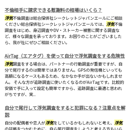
不倫相手に請求できる慰謝料の相場はいくら？
浮気
不倫調査は総合探偵社シークレットジャパンエールにご相談
ください総合探偵社シークレットジャパンエールでは、
浮気
不倫
調査をはじめ、身辺調査やDV・ストーカー被害に関する調査な
ど、様々な調査を承っております。お困りのことがございました
ら、我が社にぜひご相談ください。
AirTag（エアタグ）を使って自分で浮気調査をする危険性
浮気
調査をする場合は、パートナーの行動調査が重要ですが、自
分で尾行するのは簡単ではありません。GPSの発信機といっても
高額になるケースもあるため、なかなか手が出ないかもしれませ
ん。 そんな方が追跡調査に使いたくなるのがAirTagです。比較的
安価で手に入って設定も簡単ですから、追跡調査に最適と思われ
がちですが、実...
自分で尾行して浮気調査をすると犯罪になる？注意点を解
説
自分の配偶者や恋人が
浮気
をしているかもしれないと考え、
浮気
の証拠をつかむために、自ら尾行調査をしようと考える方もいら