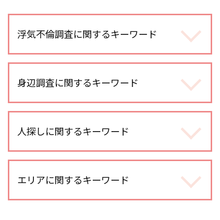
浮気不倫調査に関するキーワード
不倫調査
マッチングアプリ 浮気
身辺調査に関するキーワード
不倫調査 gps
浮気調査 費用
身辺調査 おすすめ
不倫 どこから
身辺調査 期間
人探しに関するキーワード
浮気調査 期間
dv被害 対応
浮気調査 探偵 方法
婚前調査
夫 朝帰り
人探し 必要な情報
婚前調査 内容
不倫調査 訴えられる
人探し 写真だけ
エリアに関するキーワード
身辺調査 価格
不倫調査 いくら かかった
復縁工作
身辺調査 夫
オンラインゲーム 出会い
復縁工作 探偵
ストーカー被害 対策
探偵 gps 違法
川口市 身辺調査
人探し 手がかりなし
身辺調査 会社