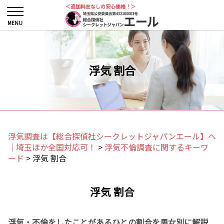
＜追加料金なしの安心価格！＞
浮気 割合
浮気調査は【総合探偵社シークレットジャパンエール】へ
｜埼玉ほか全国対応可！
>
浮気不倫調査に関するキーワ
ード
>
浮気 割合
浮気 割合
浮気・不倫をしたことがあるひとの割合を男女別に解説