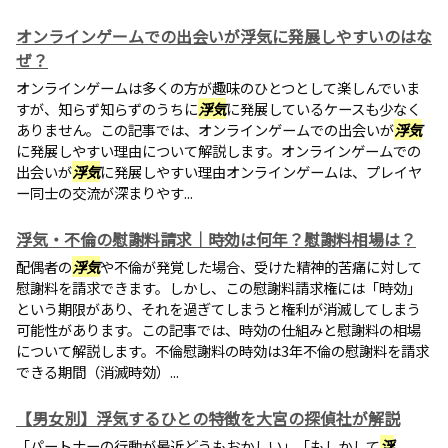
オンラインゲームでの出会いが浮気に発展しやすいのはな
ぜ？
オンラインゲームは多くの方が趣味のひとつとして楽しんでいま
すが、知らず知らずのうちに
浮気
に発展しているケースも少なく
ありません。この記事では、オンラインゲームでの出会いが
浮気
に発展しやすい理由について解説します。オンラインゲームでの
出会いが
浮気
に発展しやすい理由オンラインゲームは、プレイヤ
ー同士の交流が深まりやす...
浮気・不倫の慰謝料請求｜時効は何年？慰謝料相場は？
配偶者の
浮気
や不倫が発覚した場合、受けた精神的苦痛に対して
慰謝料を請求できます。しかし、この慰謝料請求権には「時効」
という期限があり、それを過ぎてしまうと権利が消滅してしまう
可能性があります。この記事では、時効の仕組みと慰謝料の相場
について解説します。不倫慰謝料の時効は3年不倫の慰謝料を請求
できる期間（消滅時効）...
【男女別】浮気するひとの特徴を大宮の探偵社が解説
「パートナーの行動が最近どうもおかしい」「もしかして
浮