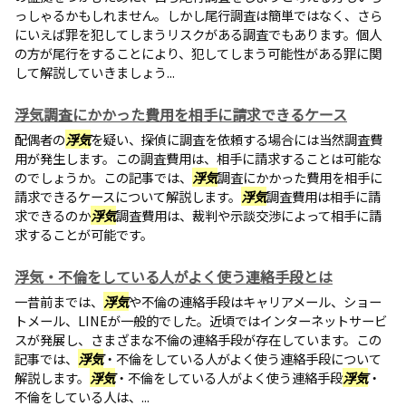
っしゃるかもしれません。しかし尾行調査は簡単ではなく、さら
にいえば罪を犯してしまうリスクがある調査でもあります。個人
の方が尾行をすることにより、犯してしまう可能性がある罪に関
して解説していきましょう...
浮気調査にかかった費用を相手に請求できるケース
配偶者の
浮気
を疑い、探偵に調査を依頼する場合には当然調査費
用が発生します。この調査費用は、相手に請求することは可能な
のでしょうか。この記事では、
浮気
調査にかかった費用を相手に
請求できるケースについて解説します。
浮気
調査費用は相手に請
求できるのか
浮気
調査費用は、裁判や示談交渉によって相手に請
求することが可能です。
浮気・不倫をしている人がよく使う連絡手段とは
一昔前までは、
浮気
や不倫の連絡手段はキャリアメール、ショー
トメール、LINEが一般的でした。近頃ではインターネットサービ
スが発展し、さまざまな不倫の連絡手段が存在しています。この
記事では、
浮気
・不倫をしている人がよく使う連絡手段について
解説します。
浮気
・不倫をしている人がよく使う連絡手段
浮気
・
不倫をしている人は、...