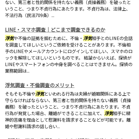
ない、第三者と性的関係を持たない義務（貞操義務）を破ったと
いうこと、つまり不貞行為にあたります。不貞行為は、法律上、
不法行為（民法709条）...
LINE・スマホ調査｜どこまで調査できるのか
浮気
や不倫の証拠を掴むために、不倫・
浮気
相手とのLINEの会話
を調査してほしいというご依頼を受けることがあります。不倫相
手のLINEやメールアカウントにログインしてほしい、スマホのロ
ックを解除してほしいというものです。 結論からいえば、探偵が
LINEやスマートフォンの中身を調べることはできません。探偵の
業務範囲は...
浮気調査・不倫調査のメリット
そもそも不倫や
浮気
といわれる行為は夫婦が婚姻関係にある上で
守らなければならない、第三者と性的関係を持たない義務（貞操
義務）を破ったということ、つまり不貞行為にあたります。不貞
行為が発覚した場合、離婚ができることに加えて、
浮気
相手に精
神的苦痛を理由として慰謝料を請求することなどが可能です。離
婚や慰謝料請求の話し合い...