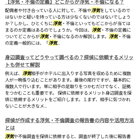
【浮気・不倫の定義】どこからが浮気・不倫になる？
配偶者や付き合っている人に対して、不倫や
浮気
をしているので
はないかと疑いを持っている方は少なくないのではないでしょう
か？しかし、ひとくちに
浮気
・不倫といってもどこからが当ては
まるのか定義はあるのでしょうか。今回は、
浮気
・不倫の定義に
ついてどこからが
浮気
・不倫になるのか解説します。
浮気
・不倫
の定義一般的には、「
浮気
...
身辺調査ってどうやって調べるの？探偵に依頼するメリッ
トも併せて解説
例えば、
浮気
相手がホテルに出入りする写真を収めるために複数
人が一晩張り込むことがあります。最後の尾行ですが、基本的に
複数人で行います。単に相手の足取りをつかむだけでなく、証拠
をつかむことも重要です。 探偵に依頼するメリット身辺調査を探
偵に依頼するメリットをご紹介します。 1.まず、相手に気づかれ
ないことが大きなメ...
探偵が作成する浮気・不倫調査の報告書の内容や活用方法
とは
浮気
や不倫調査を探偵に依頼すると、調査が終了した後に報告書