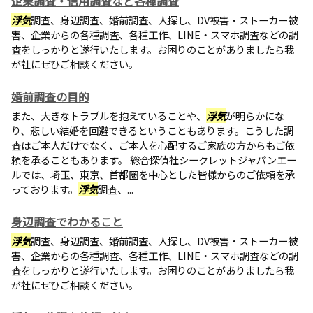
企業調査・信用調査など各種調査
浮気
調査、身辺調査、婚前調査、人探し、DV被害・ストーカー被
害、企業からの各種調査、各種工作、LINE・スマホ調査などの調
査をしっかりと遂行いたします。お困りのことがありましたら我
が社にぜひご相談ください。
婚前調査の目的
また、大きなトラブルを抱えていることや、
浮気
が明らかにな
り、悲しい結婚を回避できるということもあります。こうした調
査はご本人だけでなく、ご本人を心配するご家族の方からもご依
頼を承ることもあります。 総合探偵社シークレットジャパンエー
ルでは、埼玉、東京、首都圏を中心とした皆様からのご依頼を承
っております。
浮気
調査、...
身辺調査でわかること
浮気
調査、身辺調査、婚前調査、人探し、DV被害・ストーカー被
害、企業からの各種調査、各種工作、LINE・スマホ調査などの調
査をしっかりと遂行いたします。お困りのことがありましたら我
が社にぜひご相談ください。