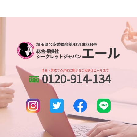
不倫 疑惑
北与野 浮気不倫調査
人探し 悪用
探偵 婚前調査
浮気調査 探偵 期間
北与野 人探し
人探し 情報
身辺調査 金額
不倫調査 探偵事務所
さいたま市 身辺調査
生き別れ 会いたい
結婚 身辺調査された
浮気調査 iphone
大宮公園 身辺調査
家出調査 探偵
身辺調査 依頼
浮気調査 line
所沢市 身辺調査
家出調査 人探し
婚前調査 目的
不倫調査 gps おすすめ
本川越的場 人探し
人探し 探偵事務所
身辺調査 違法
浮気調査 依頼
埼玉県 各種調査
各種工作
身辺調査 意味
不倫調査 訴える
埼玉県 DV被害 解決策
人探し
dv被害 対策
埼玉県 家出調査
人探し 名前だけ
身辺調査 ストーカー
埼玉・東京での浮気に関するご相談はエールまで
0120-914-134
川越市 浮気不倫調査
出会い工作 探偵
身辺調査 いくら
大宮公園 人探し
家出調査 必要な情報
身辺調査 期間 結婚
土呂 浮気不倫調査
探偵 人探し どのくらい
武蔵浦和 人探し
人探し 見つからない
北与野 身辺調査
人探し 会いたい
埼玉県 ストーカー被害 対策
探偵 人探し どこまで
大宮公園 浮気不倫調査
越谷市 身辺調査