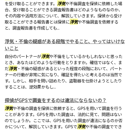
を受け取ることができます。
浮気
や不倫調査を探偵に依頼した場
合、受け取ることができる調査報告書はどのようなものなのか、
その内容や活用方法について、解説していきます。探偵から受け
取ることができる報告書とは探偵に
浮気
や不倫調査を依頼する
と、調査報告書を作成しても...
浮気・不倫の疑惑がある段階でやること、やってはいけな
いこと
自分のパートナーが
浮気
や不倫をしているかもしれないと思った
とき、あなたはどのような行動をとりますか。確信ではなく、ま
だ
浮気
・不倫の疑惑があるといった程度の段階において、パート
ナーの行動が非常に気になり、確証を得たいと考えるのは当然で
す。しかし、相手を問い詰めたり、盗聴器を仕掛けようとしたり
することは、逆効果かもし...
探偵がGPSで調査をするのは違法にならないの？
浮気
や不倫の調査を探偵に依頼すると、GPSを用いて調査を行う
ことがあります。GPSを用いた調査は、法的に見て、問題はない
のでしょうか。ここでは、GPSを用いた調査が違法になるのか否
かについて、解説していきます。GPSで
浮気
や不倫の調査ででき