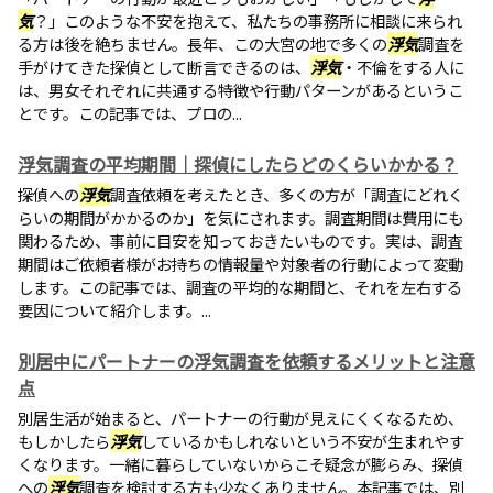
気
？」このような不安を抱えて、私たちの事務所に相談に来られ
る方は後を絶ちません。長年、この大宮の地で多くの
浮気
調査を
手がけてきた探偵として断言できるのは、
浮気
・不倫をする人に
は、男女それぞれに共通する特徴や行動パターンがあるというこ
とです。この記事では、プロの...
浮気調査の平均期間｜探偵にしたらどのくらいかかる？
探偵への
浮気
調査依頼を考えたとき、多くの方が「調査にどれく
らいの期間がかかるのか」を気にされます。調査期間は費用にも
関わるため、事前に目安を知っておきたいものです。実は、調査
期間はご依頼者様がお持ちの情報量や対象者の行動によって変動
します。この記事では、調査の平均的な期間と、それを左右する
要因について紹介します。...
別居中にパートナーの浮気調査を依頼するメリットと注意
点
別居生活が始まると、パートナーの行動が見えにくくなるため、
もしかしたら
浮気
しているかもしれないという不安が生まれやす
くなります。一緒に暮らしていないからこそ疑念が膨らみ、探偵
への
浮気
調査を検討する方も少なくありません。本記事では、別