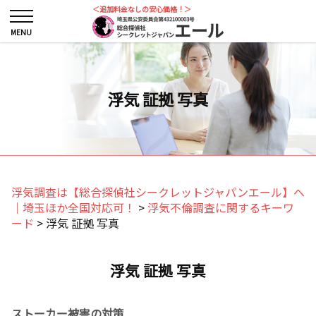
＜追加料金なしの安心価格！＞
浮気 証拠 写真
浮気調査は【総合探偵社シークレットジャパンエール】へ
｜埼玉ほか全国対応可！
>
浮気不倫調査に関するキーワ
ード
>
浮気 証拠 写真
浮気 証拠 写真
ストーカー被害の対策