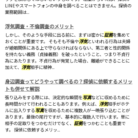
LINEやスマートフォンの中身を調べることはできません。探偵の
業務範囲は...
浮気調査・不倫調査のメリット
しかし、そのような手段に出る前に、まずは密かに
証拠
を集めて
おくことが重要です。 そもそも不倫や
浮気
といわれる行為は夫婦
が婚姻関係にある上で守らなければならない、第三者と性的関係
を持たない義務（貞操義務）を破ったということ、つまり不貞行
為にあたります。不貞行為が発覚した場合、離婚ができることに
加えて、
浮気
相手に精神...
身辺調査ってどうやって調べるの？探偵に依頼するメリッ
トも併せて解説
張り込みをする際には、決定的な瞬間を
写真
などに収めるために
長時間かけて行われることもあります。例えば、
浮気
相手がホテ
ルに出入りする
写真
を収めるために複数人が一晩張り込むことが
あります。最後の尾行ですが、基本的に複数人で行います。単に
相手の足取りをつかむだけでなく、
証拠
をつかむことも重要で
す。 探偵に依頼するメリッ...