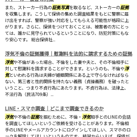
また、ストーカー行為の
証拠
写真
を取るなど、ストーカーの
証拠
を収集します。こうして探偵の集めた調査結果をもとに警察に届
け出をすれば、警察が強い対応をしてもらえる可能性が格段に上
がります。さらに、探偵をつけておくことは、被害者の方にとっ
ては、誰かに見守られているということになり、防犯対策にもな
り安心です。 総合探偵社...
浮気不倫の証拠獲得｜慰謝料を法的に請求するための証拠
浮気
や不倫があった場合、不倫をした妻や夫と、その不倫相手に
対して慰謝料を請求することができます。というのも、不倫や
浮
気
といわれる行為は夫婦が婚姻関係にある上で守らなければなら
ない、第三者と性的関係を持たない義務（貞操義務）を破ったと
いうこと、つまり不貞行為にあたります。不貞行為は、法律上、
不法行為（民法709条）...
LINE・スマホ調査｜どこまで調査できるのか
浮気
や不倫の
証拠
を掴むために、不倫・
浮気
相手とのLINEの会話
を調査してほしいというご依頼を受けることがあります。不倫相
手のLINEやメールアカウントにログインしてほしい、スマホのロ
ックを解除してほしいというものです。 結論からいえば、探偵が