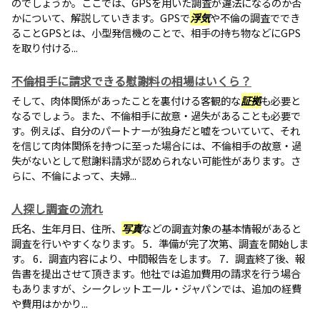
のでしょうか。ここでは、GPSを用いた調査が違法になるのか否
かについて、解説していきます。GPSで
浮気
や不倫の調査ででき
ることGPSとは、小型発信機のことで、相手の持ち物などにGPS
を取り付ける...
不倫相手に請求できる慰謝料の相場はいくら？
そして、肉体関係があったことを裏付ける客観的な
証拠
も必要と
なるでしょう。また、不倫相手に故意・過失があることも必要で
す。例えば、自分のパートナーが独身だと嘘をついていて、それ
を信じて肉体関係を持つに至った場合には、不倫相手の故意・過
失がないとして慰謝料請求が認められない可能性があります。さ
らに、不倫によって、夫婦...
人探し調査の流れ
氏名、生年月日、住所、
写真
などの調査対象の基本情報があると
調査を行いやすくなります。 5．準備が完了次第、調査を開始しま
す。 6．調査内容により、中間報告をします。 7．調査終了後、報
告書を提出させて頂きます。他社では追加費用の請求を行う場合
もありますが、シークレットエール・ジャパンでは、追加の経費
や費用はかかり...