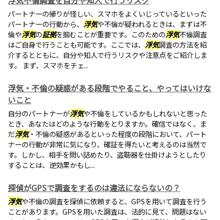
浮気不倫調査を自分や知人で行うリスク
パートナーの帰りが怪しい、スマホをよくいじっているといった
パートナーの行動から、
浮気
や不倫が疑われるときは、まずは不
倫や
浮気
の
証拠
を掴むことが重要です。このための
浮気
不倫調査
はご自身で行うことも可能です。ここでは、
浮気
調査の方法を紹
介するとともに、自分や知人で行うリスクや注意点をご紹介しま
す。 まず、スマホをチェ...
浮気・不倫の疑惑がある段階でやること、やってはいけな
いこと
自分のパートナーが
浮気
や不倫をしているかもしれないと思った
とき、あなたはどのような行動をとりますか。確信ではなく、ま
だ
浮気
・不倫の疑惑があるといった程度の段階において、パート
ナーの行動が非常に気になり、確証を得たいと考えるのは当然で
す。しかし、相手を問い詰めたり、盗聴器を仕掛けようとしたり
することは、逆効果かもし...
探偵がGPSで調査をするのは違法にならないの？
浮気
や不倫の調査を探偵に依頼すると、GPSを用いて調査を行う
ことがあります。GPSを用いた調査は、法的に見て、問題はない