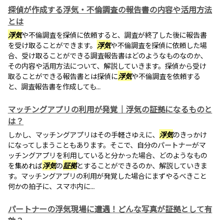
探偵が作成する浮気・不倫調査の報告書の内容や活用方法
とは
浮気
や不倫調査を探偵に依頼すると、調査が終了した後に報告書
を受け取ることができます。
浮気
や不倫調査を探偵に依頼した場
合、受け取ることができる調査報告書はどのようなものなのか、
その内容や活用方法について、解説していきます。探偵から受け
取ることができる報告書とは探偵に
浮気
や不倫調査を依頼する
と、調査報告書を作成しても...
マッチングアプリの利用が発覚｜浮気の証拠になるものと
は？
しかし、マッチングアプリはその手軽さゆえに、
浮気
のきっかけ
になってしまうこともあります。そこで、自分のパートナーがマ
ッチングアプリを利用していると分かった場合、どのようなもの
を集めれば
浮気
の
証拠
とすることができるのか、解説していきま
す。マッチングアプリの利用が発覚した場合にまずやるべきこと
何かの拍子に、スマホ内に...
パートナーの浮気現場に遭遇！どんな写真が証拠として有