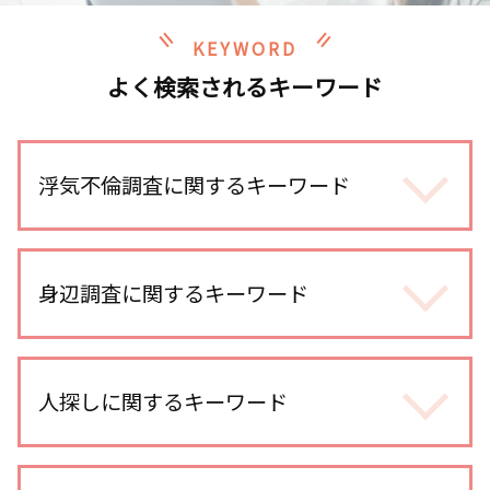
KEYWORD
よく検索されるキーワード
浮気不倫調査に関するキーワード
line 浮気調査 電話
不倫調査 スマホ 位置情報
身辺調査に関するキーワード
浮気 連絡手段
浮気調査 探偵
ストーカー被害 探偵
不倫調査 探偵
身辺調査 意味
人探しに関するキーワード
浮気調査 探偵事務所
身辺調査 結婚前
不倫調査 費用
身辺調査 内定取り消し
浮気 慰謝料 時効
生き別れ 会いたい
身辺調査 親の犯罪歴
浮気調査 iphone