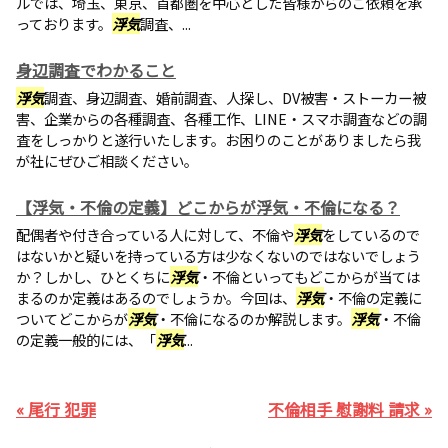
ルでは、埼玉、東京、首都圏を中心とした皆様からのご依頼を承
っております。
浮気
調査、...
身辺調査でわかること
浮気
調査、身辺調査、婚前調査、人探し、DV被害・ストーカー被
害、企業からの各種調査、各種工作、LINE・スマホ調査などの調
査をしっかりと遂行いたします。お困りのことがありましたら我
が社にぜひご相談ください。
【浮気・不倫の定義】どこからが浮気・不倫になる？
配偶者や付き合っている人に対して、不倫や
浮気
をしているので
はないかと疑いを持っている方は少なくないのではないでしょう
か？しかし、ひとくちに
浮気
・不倫といってもどこからが当ては
まるのか定義はあるのでしょうか。今回は、
浮気
・不倫の定義に
ついてどこからが
浮気
・不倫になるのか解説します。
浮気
・不倫
の定義一般的には、「
浮気
...
« 尾行 犯罪
不倫相手 慰謝料 請求 »