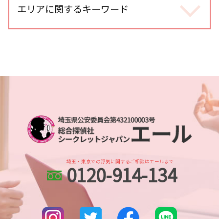
家出調査 人探し
エリアに関するキーワード
身辺調査 大企業
不倫調査 gps 小型
探偵 人探し 方法
身辺調査 おすすめ
不倫調査 自分で尾行
各種工作
dv被害 対策
オンラインゲーム 出会い
川越 浮気不倫調査
家出調査 探偵
身辺調査 どうやって
浮気調査 gps
川越 身辺調査
調査依頼
身辺調査 会社
浮気 証拠 写真
北与野 身辺調査
人探し 方法
婚前調査 内容
浮気 割合
さいたま市 身辺調査
人探し もう一度 会いたい
結婚前 身辺調査 割合
尾行 犯罪
土呂 浮気不倫調査
出会い工作
身辺調査 結婚 借金
探偵 報告書
所沢市 浮気不倫調査
人探し 自力
身辺調査 個人情報
浮気調査 メール 復元
埼玉県 ストーカー被害 対策
人探し 必要な情報
身辺調査 何を調べる
浮気調査 いくら かかった
浦和 身辺調査
人探し どうやって
身辺調査 個人
不倫調査 gps おすすめ
埼玉県 各種調査
人探し 方法 sns
婚前調査 費用
所沢市 人探し
行方不明 人探し
身辺調査 夫
埼玉・東京での浮気に関するご相談はエールまで
0120-914-134
川越市 身辺調査
人探し 名前も わからない
身辺調査 違法
大宮公園 身辺調査
出会い工作 探偵
婚前調査 どこまで
川越市 浮気不倫調査
探偵 人探し どうやって
越谷レイクタウン 人探し
人探し 会いたい