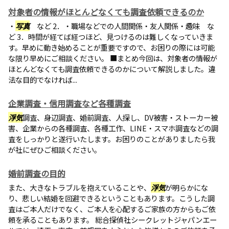
対象者の情報がほとんどなくても調査依頼できるのか
・
写真
など 2．・職場などでの人間関係・友人関係・趣味 な
ど 3．時間が経てば経つほど、見つけるのは難しくなっていきま
す。早めに動き始めることが重要ですので、お困りの際には可能
な限り早めにご相談ください。 ■まとめ今回は、対象者の情報が
ほとんどなくても調査依頼できるのかについて解説しました。違
法な目的でなければ...
企業調査・信用調査など各種調査
浮気
調査、身辺調査、婚前調査、人探し、DV被害・ストーカー被
害、企業からの各種調査、各種工作、LINE・スマホ調査などの調
査をしっかりと遂行いたします。お困りのことがありましたら我
が社にぜひご相談ください。
婚前調査の目的
また、大きなトラブルを抱えていることや、
浮気
が明らかにな
り、悲しい結婚を回避できるということもあります。こうした調
査はご本人だけでなく、ご本人を心配するご家族の方からもご依
頼を承ることもあります。 総合探偵社シークレットジャパンエー