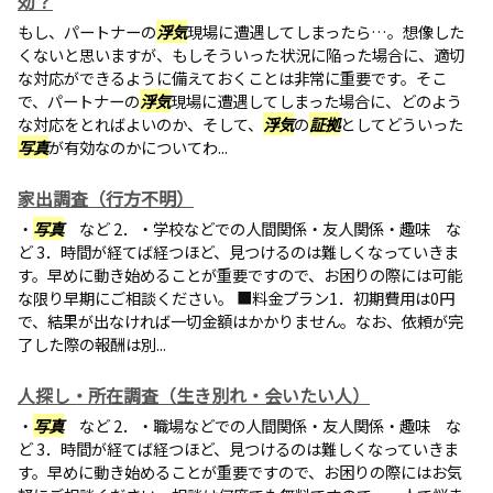
効？
もし、パートナーの
浮気
現場に遭遇してしまったら…。想像した
くないと思いますが、もしそういった状況に陥った場合に、適切
な対応ができるように備えておくことは非常に重要です。そこ
で、パートナーの
浮気
現場に遭遇してしまった場合に、どのよう
な対応をとればよいのか、そして、
浮気
の
証拠
としてどういった
写真
が有効なのかについてわ...
家出調査（行方不明）
・
写真
など 2．・学校などでの人間関係・友人関係・趣味 な
ど 3．時間が経てば経つほど、見つけるのは難しくなっていきま
す。早めに動き始めることが重要ですので、お困りの際には可能
な限り早期にご相談ください。 ■料金プラン1．初期費用は0円
で、結果が出なければ一切金額はかかりません。なお、依頼が完
了した際の報酬は別...
人探し・所在調査（生き別れ・会いたい人）
・
写真
など 2．・職場などでの人間関係・友人関係・趣味 な
ど 3．時間が経てば経つほど、見つけるのは難しくなっていきま
す。早めに動き始めることが重要ですので、お困りの際にはお気