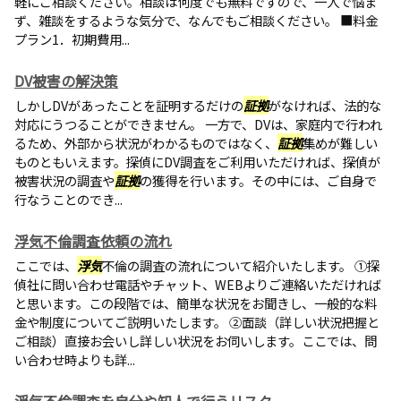
軽にご相談ください。相談は何度でも無料ですので、一人で悩ま
ず、雑談をするような気分で、なんでもご相談ください。 ■料金
プラン1．初期費用...
DV被害の解決策
しかしDVがあったことを証明するだけの
証拠
がなければ、法的な
対応にうつることができません。 一方で、DVは、家庭内で行われ
るため、外部から状況がわかるものではなく、
証拠
集めが難しい
ものともいえます。探偵にDV調査をご利用いただければ、探偵が
被害状況の調査や
証拠
の獲得を行います。その中には、ご自身で
行なうことのでき...
浮気不倫調査依頼の流れ
ここでは、
浮気
不倫の調査の流れについて紹介いたします。 ①探
偵社に問い合わせ電話やチャット、WEBよりご連絡いただければ
と思います。この段階では、簡単な状況をお聞きし、一般的な料
金や制度についてご説明いたします。 ②面談（詳しい状況把握と
ご相談）直接お会いし詳しい状況をお伺いします。ここでは、問
い合わせ時よりも詳...