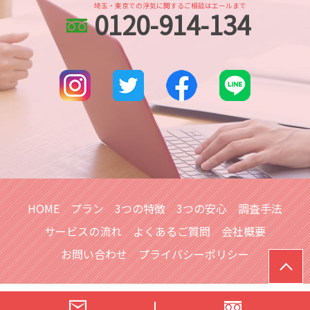
人探し データ調査
身辺調査 内定取り消し
埼玉・東京での浮気に関するご相談はエールまで
0120-914-134
埼玉県 信用調査
所在調査
dv被害 対策 探偵
大宮公園 身辺調査
人探し 探偵事務所
身辺調査 結婚
大宮公園 人探し
探偵 人探し どこまで
川越 浮気不倫調査
人探し 方法 sns
さいたま市 人探し
人探し 悪用
川口市 身辺調査
別れ工作
川越市 身辺調査
武蔵浦和 人探し
所沢市 浮気不倫調査
武蔵浦和 浮気不倫調査
HOME
プラン
3つの特徴
3つの安心
調査手法
サービスの流れ
よくあるご質問
会社概要
お問い合わせ
プライバシーポリシー
© 浮気調査は【総合探偵社シークレットジャパンエール】へ｜埼玉ほ