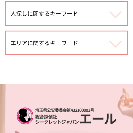
身辺調査 個人
不倫調査 探偵 費用相場
身辺調査 金額
人探しに関するキーワード
浮気調査 浮気して なかった
身辺調査 おすすめ
不倫調査 探偵 期間
身辺調査 結婚 どこまで
不倫調査 gps 小型
人探し 見つからない
身辺調査 親の犯罪歴
不倫調査 探偵事務所
人探し 探偵
エリアに関するキーワード
身辺調査 どうやって
不倫調査 不倫相手
出会い工作
身辺調査 どこまでわかる
不倫調査 自分で
生き別れ 会いたい
dv被害 対応
不倫調査 不倫して なかった
埼玉県 所在調査
人探し 会いたい
身辺調査 違法
社内不倫 きっかけ
本川越的場 人探し
行方不明 人探し 調査
身辺調査 どうやって 調べる
浮気調査 gps おすすめ
埼玉県 浮気不倫調査
行方不明調査 探偵
ストーカー被害 対応
不倫調査 iphone
浦和 身辺調査
復縁工作
婚前調査
不倫調査 いくら かかった
土呂 身辺調査
人探し 手がかりなし
身辺調査 訴える
不倫調査 訴えられる
本川越的場 身辺調査
人探し 名前だけ
身辺調査 依頼
探偵 報告書
さいたま市 探偵
家出調査 必要な情報
身辺調査 意味
オンラインゲーム 出会い
越谷市 スマホ調査
人探し
身辺調査 探偵
浮気調査 自分で尾行
川口市 line 調査
人探し 方法
身辺調査 家族
武蔵浦和 身辺調査