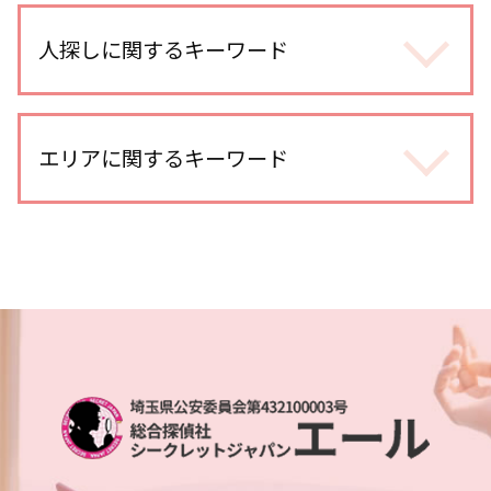
身辺調査 何を調べる
探偵 報告書
身辺調査 依頼
人探しに関するキーワード
夫 朝帰り
身辺調査 結婚前
不倫 どこから
結婚前 身辺調査 割合
浮気調査 探偵
別れ工作 探偵
探偵 婚前調査
尾行 犯罪
探偵 人探し 方法
エリアに関するキーワード
身辺調査 親の犯罪歴
不倫調査 自分で
行方不明 人探し 調査
身辺調査 ストーカー
不倫 疑惑
各種工作 探偵
身辺調査 夫
エアタグ 浮気調査
埼玉県 企業調査
人探し 情報
身辺調査 訴える
不倫調査 gps おすすめ
埼玉県 各種調査
人探し 会いたい
身辺調査 企業
浮気調査 いくら かかった
越谷市 スマホ調査
人探し 依頼
身辺調査 内定取り消し
浮気調査 依頼
埼玉県 DV被害 解決策
人探し 手がかりなし
身辺調査 どうやって 調べる
浮気調査 浮気して なかった
北与野 身辺調査
人探し 名前だけ
身辺調査 おすすめ
不倫調査 探偵 費用相場
土呂 身辺調査
行方不明 人探し
身辺調査 いくら
不倫調査 探偵 方法
浦和 身辺調査
人探し どこまで
dv被害 対策 探偵
浮気調査 gps
越谷レイクタウン 身辺調査
人探し どうやって
身辺調査 期間 結婚
社内不倫 きっかけ
越谷市 身辺調査
家出調査 必要な情報
ストーカー被害 対応
北与野 浮気不倫調査