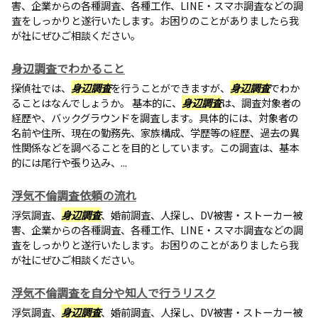
害、企業からの各種調査、各種工作、LINE・スマホ調査などの調
査をしっかりと遂行いたします。お困りのことがありましたら我
が社にぜひご相談ください。
身辺調査でわかること
探偵社では、
身辺調査
を行うことができますが、
身辺調査
でわか
ることはなんでしょうか。 基本的に、
身辺調査
は、調査対象者の
経歴や、バックグラウンドを調査します。具体的には、対象者の
名前や住所、現在の勤務先、家族構成、学歴等の経歴、過去の異
性関係などを調べることを目的としています。この調査は、基本
的には尾行や張り込み、...
浮気不倫調査依頼の流れ
浮気調査、
身辺調査
、婚前調査、人探し、DV被害・ストーカー被
害、企業からの各種調査、各種工作、LINE・スマホ調査などの調
査をしっかりと遂行いたします。お困りのことがありましたら我
が社にぜひご相談ください。
浮気不倫調査を自分や知人で行うリスク
浮気調査、
身辺調査
、婚前調査、人探し、DV被害・ストーカー被