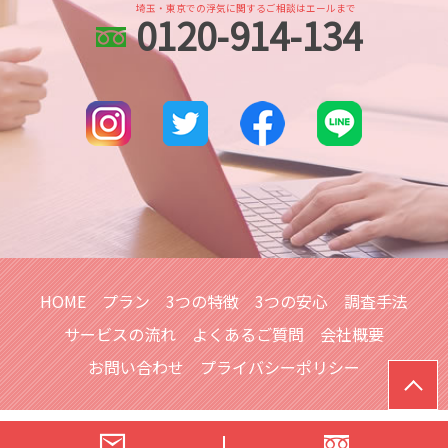
人探し 方法
身辺調査 なぜ わかる
埼玉・東京での浮気に関するご相談はエールまで
0120-914-134
さいたま市 身辺調査
各種工作
身辺調査 どこまでわかる
浦和 浮気不倫調査
出会い工作 探偵
身辺調査 価格
土呂 浮気不倫調査
人探し
川口市 line 調査
人探し もう一度 会いたい
川口市 浮気不倫調査
家出調査 人探し
川越 浮気不倫調査
調査依頼
本川越的場 身辺調査
本川越的場 浮気不倫調査
所沢市 浮気不倫調査
大宮公園 人探し
HOME
プラン
3つの特徴
3つの安心
調査手法
サービスの流れ
よくあるご質問
会社概要
お問い合わせ
プライバシーポリシー
© 浮気調査は【総合探偵社シークレットジャパンエール】へ｜埼玉ほ