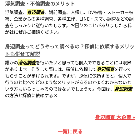
浮気調査・不倫調査のメリット
浮気調査、
身辺調査
、婚前調査、人探し、DV被害・ストーカー被
害、企業からの各種調査、各種工作、LINE・スマホ調査などの調
査をしっかりと遂行いたします。お困りのことがありましたら我
が社にぜひご相談ください。
身辺調査ってどうやって調べるの？探偵に依頼するメリッ
トも併せて解説
誰かの
身辺調査
を行いたいと思っても個人でできることには限界
があります。そうした際には、探偵に依頼して
身辺調査
を行って
もらうことが挙げられます。ですが、探偵に依頼すると、個人で
行うのと比べてどのようなメリットがあるのかよくわからないと
いう方もいらっしゃるのではないでしょうか。今回は、
身辺調査
の方法と探偵に依頼するメ...
身辺調査 大企業 »
一覧に戻る