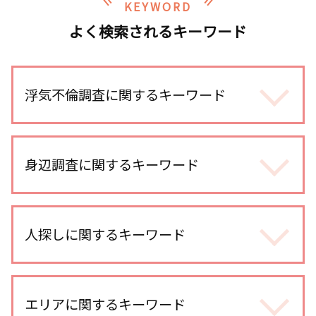
KEYWORD
よく検索されるキーワード
浮気不倫調査に関するキーワード
探偵 報告書
不倫調査 探偵
身辺調査に関するキーワード
不倫調査 gps
浮気 証拠 写真
ストーカー被害 探偵
オンラインゲーム 出会い
身辺調査 いくら
人探しに関するキーワード
浮気 疑惑
身辺調査 結婚 借金
浮気調査 探偵事務所
婚前調査 どこまで
不倫 慰謝料 相場
行方不明調査 探偵
婚前調査
不倫調査 いくら かかった
人探し 写真だけ
エリアに関するキーワード
ストーカー被害 対策 探偵
浮気調査 line