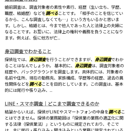
婚前調査は、調査対象者の素性や素行、経歴（生い立ち、学歴、
職歴、結婚歴）などを
調べる
ことです。「相手のことを信じてい
るから、こんな調査しなくても…」という方もいるかと思いま
す。しかし、結婚とは、今まで他人であった人と法律上の夫婦に
なることです。お互いに、法律上の権利や義務を負うことになり
ます。例えば、仮に他方が亡...
身辺調査でわかること
探偵社では、
身辺調査
を行うことができますが、
身辺調査
でわか
ることはなんでしょうか。 基本的に、
身辺調査
は、調査対象者の
経歴や、バックグラウンドを調査します。具体的には、対象者の
名前や住所、現在の勤務先、家族構成、学歴等の経歴、過去の異
性関係などを
調べる
ことを目的としています。この調査は、基本
的には尾行や張り込み、...
LINE・スマホ調査｜どこまで調査できるのか
結論からいえば、探偵がLINEやスマートフォンの中身を
調べる
こ
とはできません。探偵の業務範囲は「探偵業の業務の適正化に関
する法律（探偵業法）」というものに規定されており、そこで
は、主に尾行・張り込み・聞き込みという業務に限定されている