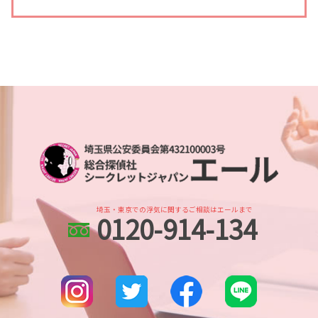
人探し 見つからない
身辺調査 期間
line 浮気調査 電話
人探し 依頼
身辺調査 依頼
浮気 する 女 特徴
土呂 浮気不倫調査
家出調査 探偵
身辺調査 親の犯罪歴
不倫調査 探偵 費用相場
川口市 浮気不倫調査
家出調査 人探し
身辺調査 探偵
浮気調査 自分で尾行
本川越的場 身辺調査
人探し 安否確認
dv被害 対策
不倫調査 探偵 期間
土呂 身辺調査
人探し 探偵事務所
身辺調査 違法
浮気調査 探偵 費用相場
大宮公園 身辺調査
人探し 悪用
身辺調査 どうやって
浮気調査 gps おすすめ
埼玉県 所在調査
出会い工作 探偵
身辺調査 訴える
不倫 疑惑
所沢市 身辺調査
所在調査 探偵
身辺調査 個人情報
不倫 どこから
埼玉県 浮気不倫調査
人探し どうしたら
結婚前 身辺調査 割合
浮気調査 浮気相手
さいたま新都心 身辺調査
復縁工作
身辺調査 会社
武蔵浦和 人探し
家出調査
dv被害 対応
埼玉・東京での浮気に関するご相談はエールまで
0120-914-134
浦和 浮気不倫調査
行方不明 人探し 調査
身辺調査 結婚
さいたま新都心 人探し
調査依頼
婚前調査 費用
武蔵浦和 浮気不倫調査
探偵 人探し どうやって
さいたま市 浮気不倫調査
人探し どこまで
越谷市 浮気不倫調査
人探し 探偵
大宮公園 浮気不倫調査
人探し 会いたい