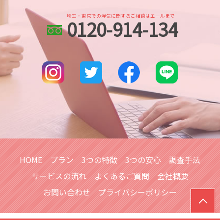
生き別れ 会いたい
dv被害 対策 探偵
さいたま市 探偵
探偵 生き別れ 人探し
身辺調査 何を調べる
埼玉・東京での浮気に関するご相談はエールまで
0120-914-134
さいたま新都心 浮気不倫調査
人探し 必要な情報
身辺調査 個人情報
埼玉県 各種調査
家出調査 人探し
婚前調査 目的
川越 人探し
人探し
大宮公園 人探し
復縁工作
越谷市 浮気不倫調査
探偵 人探し どこまで
さいたま市 身辺調査
人探し どこまで
さいたま市 浮気不倫調査
越谷レイクタウン 浮気不倫調査
川口市 浮気不倫調査
川越市 浮気不倫調査
HOME
プラン
3つの特徴
3つの安心
調査手法
サービスの流れ
よくあるご質問
会社概要
お問い合わせ
プライバシーポリシー