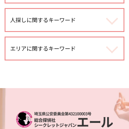
不倫 慰謝料 相場
婚前調査 どこまで
不倫調査 不倫相手
身辺調査 結婚 借金
人探しに関するキーワード
浮気調査 gps 小型
身辺調査 訴える
浮気 慰謝料 時効
dv被害 探偵
浮気調査 費用
人探し どうしたら
身辺調査 どこまでわかる
浮気調査 期間
人探し 情報
エリアに関するキーワード
結婚 身辺調査された
浮気調査 費用 相手に請求
家出調査
身辺調査 家族
浮気調査 探偵事務所
復縁工作 探偵
身辺調査 結婚
不倫調査 探偵 空振り
埼玉県 所在調査
行方不明 人探し 調査
身辺調査 親の犯罪歴
不倫 疑惑
浦和 人探し
人探し 見つからない
dv被害 対応
浮気 割合
浦和 身辺調査
人探し 調査
身辺調査 依頼
不倫 どこから
越谷レイクタウン 人探し
人探し どうやって
探偵 婚前調査
探偵 報告書
大宮公園 浮気不倫調査
所在調査 探偵
婚前調査 内容
浮気 する 男 特徴
川越 浮気不倫調査
人探し 手がかりなし
ストーカー被害 対策
浮気調査 依頼
浦和 浮気不倫調査
人探し 自力
身辺調査 個人
浮気調査 訴える
埼玉県 家出調査
人探し 写真だけ
身辺調査 どこまでわかる 結婚
不倫調査 gps
本川越的場 身辺調査