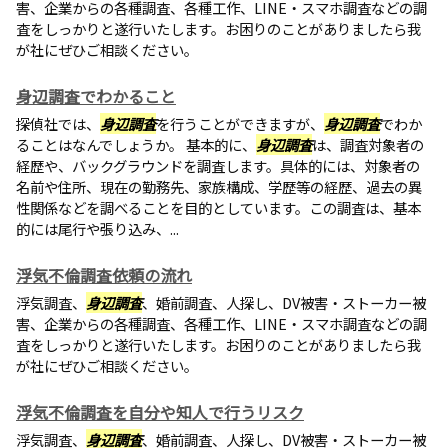
害、企業からの各種調査、各種工作、LINE・スマホ調査などの調
査をしっかりと遂行いたします。お困りのことがありましたら我
が社にぜひご相談ください。
身辺調査でわかること
探偵社では、
身辺調査
を行うことができますが、
身辺調査
でわか
ることはなんでしょうか。 基本的に、
身辺調査
は、調査対象者の
経歴や、バックグラウンドを調査します。具体的には、対象者の
名前や住所、現在の勤務先、家族構成、学歴等の経歴、過去の異
性関係などを調べることを目的としています。この調査は、基本
的には尾行や張り込み、...
浮気不倫調査依頼の流れ
浮気調査、
身辺調査
、婚前調査、人探し、DV被害・ストーカー被
害、企業からの各種調査、各種工作、LINE・スマホ調査などの調
査をしっかりと遂行いたします。お困りのことがありましたら我
が社にぜひご相談ください。
浮気不倫調査を自分や知人で行うリスク
浮気調査、
身辺調査
、婚前調査、人探し、DV被害・ストーカー被