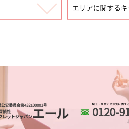
婚前調査 費用
エリアに関するキ
身辺調査 どうやって 
身辺調査 違法
浦和 人探し
身辺調査 個人
浦和 身辺調査
身辺調査 個人情報
土呂 人探し
ストーカー被害 対策 
川越市 身辺調査
身辺調査 期間
さいたま市 探偵
身辺調査 会社
越谷市 スマホ調査
身辺調査 価格
越谷市 身辺調査
身辺調査 なぜ わかる
さいたま市 人探し
dv被害 探偵
武蔵浦和 人探し
探偵 婚前調査
川越市 浮気不倫調査
身辺調査 おすすめ
大宮公園 身辺調査
身辺調査 夫
埼玉・東京での浮気に関す
0120-9
越谷レイクタウン 身
身辺調査 いくら
越谷レイクタウン 浮
婚前調査
埼玉県 ストーカー被害
身辺調査 金額