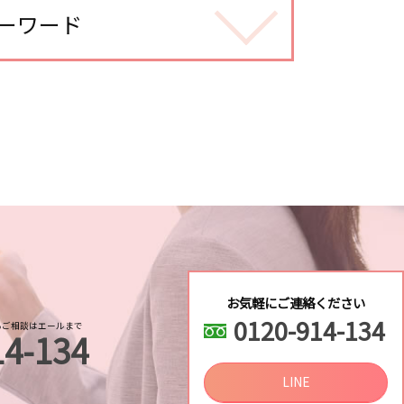
ーワード
調べる
探偵
お気軽にご連絡ください
0120-914-134
るご相談はエールまで
14-134
辺調査
気不倫調査
LINE
 対策