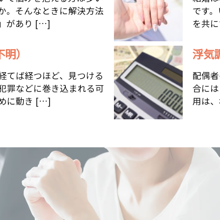
か。そんなときに解決方法
です。
があり […]
を共に
不明）
浮気
経てば経つほど、見つける
配偶者
犯罪などに巻き込まれる可
合には
に動き […]
用は、