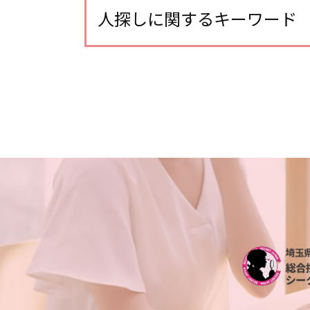
浮気調査 gps
人探しに関するキーワード
不倫調査 探偵事務所
浮気調査 浮気して なかった
探偵 人探し どこまで
浮気 証拠 写真
人探し 安否確認
浮気調査 探偵 空振り
行方不明調査 探偵
不倫 慰謝料 相場
各種工作
不倫調査 gps おすすめ
人探し 方法 sns
浮気調査 line
人探し 写真だけ
浮気調査 探偵 期間
所在調査
不倫調査 訴えられる
人探し 依頼
浮気調査 自分で
人探し 探偵
浮気調査 費用
探偵 人探し どのくらい
浮気 連絡手段
出会い工作 探偵
不倫調査 探偵 費用相場
人探し
不倫調査 訴える
人探し 名前だけ
不倫調査 不倫相手
家出調査 探偵
浮気調査 探偵 費用相場