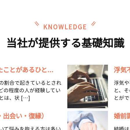
KNOWLEDGE
当社が提供する基礎知識
ことがあるひと...
浮気
の割合で起きているとされ
浮気や
どの程度の人が経験してい
と、そ
は、状 […]
とがで
・出会い・復縁）
婚前
いて悩みを抱える方は多い
結婚は