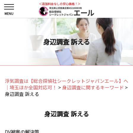
＜追加料金なしの安心価格！＞
身辺調査 訴える
浮気調査は【総合探偵社シークレットジャパンエール】へ
｜埼玉ほか全国対応可！
>
身辺調査に関するキーワード
>
身辺調査 訴える
身辺調査 訴える
DV被害の解決策