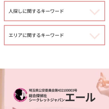
婚前調査 割合
不倫調査 gps おすすめ
身辺調査 個人情報
人探しに関するキーワード
浮気 する 男 特徴
身辺調査 どうやって
浮気調査 gps
身辺調査 どこまでわかる
浮気調査 gps 小型
人探し 自力
探偵 婚前調査
不倫調査
生き別れ 会いたい
エリアに関するキーワード
身辺調査 何を調べる
不倫調査 iphone
人探し 名前だけ
身辺調査 違法
浮気調査 探偵 費用相場
探偵 人探し どうやって
婚前調査
不倫調査 探偵 空振り
埼玉県 信用調査
家出調査 必要な情報
身辺調査 内定取り消し
浮気調査 訴える
埼玉県 ストーカー被害 対策
人探し 安否確認
dv被害 対策 探偵
浮気調査 自分で尾行
埼玉県 所在調査
行方不明 必要な情報
身辺調査 依頼
不倫相手 慰謝料 請求
川口市 身辺調査
復縁工作
身辺調査 探偵
不倫調査 訴えられる
所沢市 浮気不倫調査
探偵 人探し 方法
身辺調査 個人
浮気 証拠 写真
越谷レイクタウン 人探し
家出調査
身辺調査 期間 結婚
浮気 疑惑
越谷市 スマホ調査
人探し 手がかりなし
ストーカー被害 対策
浮気調査 スマホ 位置情報
さいたま新都心 浮気不倫調査
所在調査 探偵
婚前調査 内容
不倫 疑惑
大宮公園 浮気不倫調査
家出調査 人探し
dv被害 対策
土呂 身辺調査