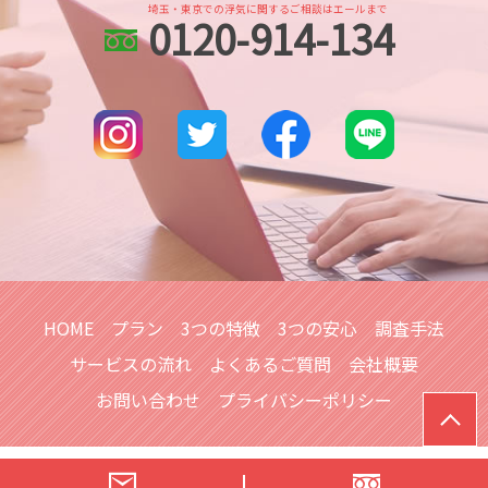
別れ工作
身辺調査 価格
埼玉・東京での浮気に関するご相談はエールまで
0120-914-134
川越 人探し
家出調査 探偵
身辺調査 親の犯罪歴
所沢市 人探し
行方不明 人探し
身辺調査 ストーカー
さいたま市 人探し
各種工作
越谷市 身辺調査
探偵 人探し どこまで
大宮公園 人探し
人探し イラスト
川越 浮気不倫調査
人探し 会いたい
さいたま市 浮気不倫調査
武蔵浦和 身辺調査
大宮公園 身辺調査
北与野 浮気不倫調査
HOME
プラン
3つの特徴
3つの安心
調査手法
サービスの流れ
よくあるご質問
会社概要
お問い合わせ
プライバシーポリシー
© 浮気調査は【総合探偵社シークレットジャパンエール】へ｜埼玉ほ