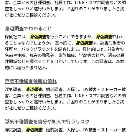
害、企業からの各種調査、各種工作、LINE・スマホ調査などの調
査をしっかりと遂行いたします。お困りのことがありましたら我
が社にぜひご相談ください。
身辺調査でわかること
探偵社では、
身辺調査
を行うことができますが、
身辺調査
でわか
ることはなんでしょうか。 基本的に、
身辺調査
は、調査対象者の
経歴や、バックグラウンドを調査します。具体的には、対象者の
名前や住所、現在の勤務先、家族構成、学歴等の経歴、過去の異
性関係などを調べることを目的としています。この調査は、基本
的には尾行や張り込み、...
浮気不倫調査依頼の流れ
浮気調査、
身辺調査
、婚前調査、人探し、DV被害・ストーカー被
害、企業からの各種調査、各種工作、LINE・スマホ調査などの調
査をしっかりと遂行いたします。お困りのことがありましたら我
が社にぜひご相談ください。
浮気不倫調査を自分や知人で行うリスク
浮気調査、
身辺調査
、婚前調査、人探し、DV被害・ストーカー被