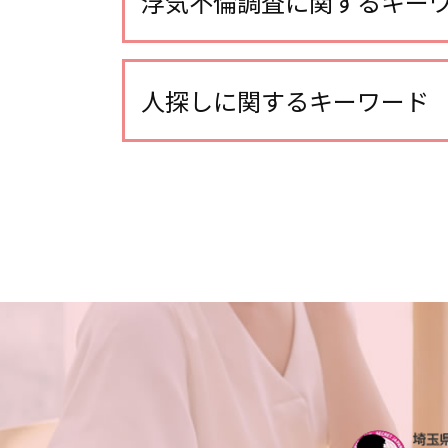
浮気不倫調査に関するキー
不倫調査 自分で
不倫調査
人探しに関するキーワード
不倫調査 スマホ 位置情報
不倫調査 費用
人探し 方法
浮気調査 探偵 費用相場
行方不明調査 探偵
不倫調査 探偵
人探し 情報
不倫調査 不倫して なかった
人探し 名前も わからない
浮気 する 男 特徴
復縁工作 探偵
不倫調査 iphone
人探し 方法 sns
不倫 どこから
各種工作
浮気 する 女 特徴
人探し 調査
不倫調査 探偵 方法
人探し 会いたい
不倫調査 不倫相手
人探し 名前だけ
不倫調査 いくら かかった
人探し 探偵
浮気調査 スマホ