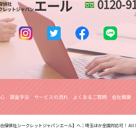
0120-9
さいたま新都心 身辺
身辺調査 親の犯罪歴
埼玉県 家出調査
婚前調査
本川越的場 浮気不倫
身辺調査 期間 結婚
埼玉県 企業調査
dv被害 対策
所沢市 人探し
身辺調査 ストーカー
川越 人探し
武蔵浦和 浮気不倫調
越谷レイクタウン 浮
所沢市 浮気不倫調査
安心
調査手法
サービスの流れ
よくあるご質問
会社概要
総合探偵社シークレットジャパンエール】へ｜埼玉ほか全国対応可！
All