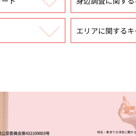
ワード
身辺調査に関する
dv被害 対応
身辺調査 依頼
エリアに関するキ
ストーカー被害 対策 
婚前調査 内容
埼玉県 各種調査
身辺調査 家族
浦和 浮気不倫調査
ストーカー被害 対応
川口市 身辺調査
身辺調査 違法
大宮公園 浮気不倫調
身辺調査 なぜ わかる
越谷市 スマホ調査
身辺調査 企業
さいたま新都心 浮気
身辺調査 期間
大宮公園 人探し
身辺調査 何を調べる
さいたま市 人探し
身辺調査 意味
さいたま市 浮気不倫
dv被害 探偵
越谷市 身辺調査
婚前調査 割合
所沢市 身辺調査
dv被害 対策 探偵
埼玉・東京での浮気に関す