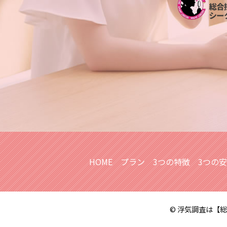
人探し 写真だけ
浮気 疑惑
人探し どうしたら
探偵 報告書
出会い工作
浮気調査 探偵
行方不明 人探し
浮気調査
家出調査 人探し
不倫 慰謝料 相場
行方不明 必要な情報
人探し どうやって
人探し 探偵 おすすめ
復縁工作
HOME
プラン
3つの特徴
3つの
© 浮気調査は【