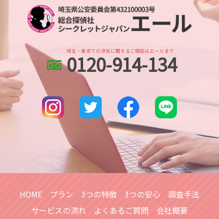
不倫調査
所沢市 身辺調査
人探し どこまで
身辺調査 個人情報
不倫 疑惑
越谷市 スマホ調査
出会い工作
身辺調査 内定取り消し
浮気 する 女 特徴
川越市 身辺調査
出会い工作 探偵
身辺調査 夫
さいたま市 浮気不倫調査
人探し データ調査
身辺調査 結婚前
埼玉・東京での浮気に関するご相談はエールまで
0120-914-134
浦和 人探し
人探し イラスト
身辺調査 いくら
土呂 浮気不倫調査
家出調査 探偵
身辺調査 何を調べる
武蔵浦和 身辺調査
行方不明 人探し
さいたま新都心 身辺調査
調査依頼
さいたま市 探偵
行方不明 必要な情報
川越市 浮気不倫調査
別れ工作
さいたま市 身辺調査
埼玉県 浮気不倫調査
川口市 浮気不倫調査
土呂 身辺調査
HOME
プラン
3つの特徴
3つの安心
調査手法
サービスの流れ
よくあるご質問
会社概要