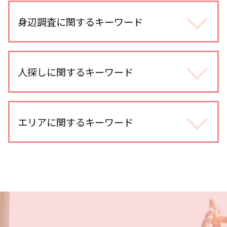
浮気調査 探偵事務所
浮気調査 メール 復元
身辺調査に関するキーワード
浮気調査 いくら かかった
浮気 連絡手段
婚前調査 どこまで
浮気調査 探偵
dv被害 対策 探偵
人探しに関するキーワード
不倫調査 訴える
婚前調査
社内不倫 きっかけ
婚前調査 内容
オンラインゲーム 出会い
人探し 方法 sns
身辺調査 なぜ わかる
浮気調査 期間
人探し 写真だけ
エリアに関するキーワード
身辺調査 意味
浮気 する 男 特徴
各種工作 探偵
身辺調査 探偵
探偵 報告書
各種工作
結婚前 身辺調査 割合
浮気調査 別居中
浦和 身辺調査
別れ工作 探偵
身辺調査 どうやって
浮気調査 訴える
川越市 スマホ調査
人探し どうしたら
身辺調査 どこまでわかる
不倫調査 スマホ 位置情報
越谷市 浮気不倫調査
人探し どうやって
身辺調査 大企業
浮気調査 依頼
埼玉県 ストーカー被害 対策
人探し 依頼
身辺調査 ストーカー
不倫相手 慰謝料 請求
埼玉県 家出調査
探偵 人探し どこまで
身辺調査 期間
浮気調査 gps
大宮公園 人探し
所在調査 探偵
身辺調査 結婚 借金