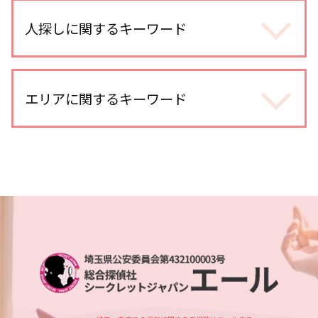
身辺調査 期間 結婚
浮気 割合
身辺調査 価格
人探しに関するキーワード
浮気調査 探偵 期間
身辺調査 結婚 借金
浮気調査 依頼
婚前調査 内容
不倫調査 訴える
人探し 写真だけ
結婚 身辺調査された
浮気調査 iphone
復縁工作
エリアに関するキーワード
身辺調査 家族
不倫調査 不倫相手
探偵 人探し どこまで
ストーカー被害 対応
オンラインゲーム 出会い
出会い工作
身辺調査 内定取り消し
不倫 疑惑
川口市 浮気不倫調査
人探し 探偵事務所
結婚前 身辺調査 割合
浮気調査 費用 相手に請求
埼玉県 所在調査
人探し どうやって
身辺調査 違法
浮気 する 女 特徴
大宮公園 身辺調査
人探し どこまで
身辺調査 結婚
浮気 慰謝料 時効
大宮公園 人探し
人探し 依頼
婚前調査 費用
浮気調査 gps 小型
さいたま新都心 身辺調査
家出調査 探偵
身辺調査 どこまでわかる
マッチングアプリ 浮気
川越市 スマホ調査
探偵 人探し どうやって
dv被害 探偵
浮気調査 探偵 費用相場
土呂 浮気不倫調査
人探し 悪用
身辺調査 探偵
浮気調査 探偵 方法
川越 身辺調査
人探し 情報
婚前調査 割合
浮気調査 探偵事務所
埼玉県 家出調査
行方不明調査 探偵
婚前調査 目的
埼玉県 企業調査
人探し 見つからない