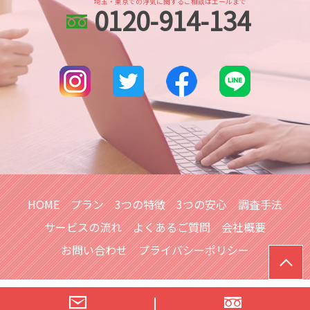
婚前調査 どこまで
埼玉・東京での浮気に関するご相談はエールまで
0120-914-134
北与野 身辺調査
行方不明 人探し 調査
dv被害 対策
所沢市 浮気不倫調査
人探し 探偵
身辺調査 親の犯罪歴
越谷市 スマホ調査
復縁工作 探偵
川越市 浮気不倫調査
探偵 人探し どのくらい
埼玉県 浮気不倫調査
各種工作 探偵
大宮公園 浮気不倫調査
出会い工作 探偵
埼玉県 信用調査
本川越的場 浮気不倫調査
埼玉県 DV被害 解決策
さいたま市 人探し
HOME
プラン
3つの特徴
3つの安心
調査手法
サービスの流れ
よくあるご質問
会社概要
お問い合わせ
プライバシーポリシー
© 浮気調査は【総合探偵社シークレットジャパンエール】へ｜埼玉ほ
か全国対応可！