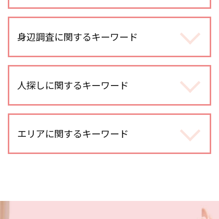
浮気調査
不倫調査 訴える
身辺調査に関するキーワード
不倫調査 訴えられる
浮気調査 期間
身辺調査 ストーカー
浮気調査 gps
dv被害 探偵
人探しに関するキーワード
浮気調査 line
身辺調査 価格
浮気 証拠 写真
ストーカー被害 対応
不倫 疑惑
家出調査
身辺調査 依頼
不倫調査
行方不明 人探し 調査
エリアに関するキーワード
身辺調査 結婚前
line 浮気調査 電話
人探し 悪用
dv被害 対応
浮気 疑惑
探偵 人探し 方法
身辺調査 何を調べる
不倫調査 gps 小型
本川越的場 浮気不倫調査
人探し 情報
身辺調査 期間 結婚
不倫調査 費用
武蔵浦和 浮気不倫調査
人探し 名前だけ
ストーカー被害 対策 探偵
尾行 犯罪
北与野 浮気不倫調査
人探し 名前も わからない
身辺調査 探偵
浮気調査 浮気して なかった
川越 身辺調査
人探し どうしたら
身辺調査 どうやって 調べる
浮気調査 探偵 方法
越谷レイクタウン 人探し