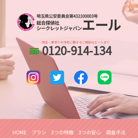
別れ工作 探偵
身辺調査 意味
浮気調査 自分で尾行
越谷レイクタウン 身辺調査
家出調査 人探し
ストーカー被害 探偵
不倫調査 探偵 空振り
浦和 人探し
出会い工作
結婚 身辺調査された
浮気調査 探偵 費用相場
川越 人探し
人探し 探偵
ストーカー被害 対策
不倫調査 探偵 費用相場
土呂 浮気不倫調査
探偵 生き別れ 人探し
身辺調査 どこまでわかる 結婚
北与野 人探し
人探し 安否確認
dv被害 対策 探偵
埼玉・東京での浮気に関するご相談はエールまで
0120-914-134
大宮公園 浮気不倫調査
人探し 探偵 おすすめ
身辺調査 結婚 どこまで
埼玉県 企業調査
各種工作
身辺調査 訴える
埼玉県 信用調査
人探し
埼玉県 各種調査
人探し イラスト
埼玉県 所在調査
人探し 会いたい
川越市 身辺調査
人探し 自力
川口市 line 調査
さいたま市 浮気不倫調査
越谷市 身辺調査
所沢市 人探し
HOME
プラン
3つの特徴
3つの安心
調査手法