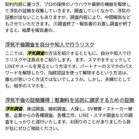
契約内容に基づき、プロの探偵のノウハウや最新の機器を駆使し
て浮気の証拠を収集していきます。調査していくなかで、浮気の
証拠が出ないこともありますが、調査内容により、中間報告など
もさせていただきます。 ⑤調査終了・報告書のお渡し調査が終了
すると、結果を報告書の...
浮気不倫調査を自分や知人で行うリスク
ここでは、
浮気調査
の方法を紹介するとともに、自分や知人で行
うリスクや注意点をご紹介します。 まず、スマホをチェックして
LINEやメールを見るという方法です。パートナーのスマホのパス
ワードを解除したり、指紋認証を使って解除するという方法は、
誰もが思いつく方法ではないでしょうか。しかし、夫婦だとして
も、相手のスマホを...
浮気不倫の証拠獲得｜慰謝料を法的に請求するための証拠
浮気調査
、身辺調査、婚前調査、人探し、DV被害・ストーカー被
害、企業からの各種調査、各種工作、LINE・スマホ調査などの調
査をしっかりと遂行いたします。お困りのことがありましたら我
が社にぜひご相談ください。