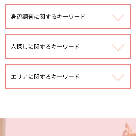
不倫調査 自分で尾行
不倫調査 訴えられる
身辺調査に関するキーワード
不倫調査 不倫して なかった
浮気調査 費用 相手に請求
身辺調査 なぜ わかる
浮気調査 メール 復元
身辺調査 いくら
人探しに関するキーワード
不倫調査 不倫相手
身辺調査 どうやって 調べる
不倫 どこから
身辺調査 どこまでわかる 結婚
探偵 報告書
人探し どうやって
身辺調査 何を調べる
不倫調査 探偵事務所
家出調査 探偵
エリアに関するキーワード
身辺調査 金額
不倫調査 探偵
各種工作
身辺調査 結婚前
オンラインゲーム 出会い
人探し 自力
身辺調査 夫
浮気調査 探偵 費用相場
さいたま市 探偵
人探し 依頼
ストーカー被害 探偵
浮気調査 浮気して なかった
武蔵浦和 身辺調査
所在調査 探偵
身辺調査 結婚 どこまで
不倫調査 費用
所沢市 浮気不倫調査
人探し 写真だけ
身辺調査 期間
浮気 割合
さいたま市 身辺調査
人探し 探偵 おすすめ
婚前調査 どこまで
line 浮気調査 電話
川口市 line 調査
人探し 探偵
結婚前 身辺調査 割合
不倫調査 いくら かかった