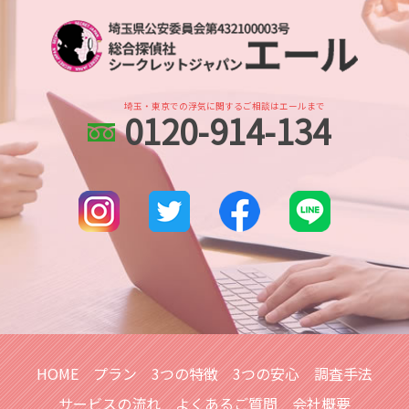
埼玉県 DV被害 解決策
出会い工作
婚前調査 費用
浮気調査 gps おすすめ
越谷レイクタウン 浮気不倫調査
各種工作 探偵
身辺調査 依頼
探偵 gps 違法
川越 身辺調査
調査依頼
身辺調査 探偵
浮気調査 gps 小型
越谷レイクタウン 身辺調査
別れ工作 探偵
身辺調査 期間 結婚
越谷市 身辺調査
行方不明調査 探偵
身辺調査 違法
埼玉・東京での浮気に関するご相談はエールまで
0120-914-134
北与野 人探し
人探し イラスト
dv被害 対策
さいたま市 浮気不倫調査
人探し 会いたい
婚前調査
土呂 浮気不倫調査
探偵 生き別れ 人探し
川口市 浮気不倫調査
人探し 方法
北与野 浮気不倫調査
復縁工作 探偵
埼玉県 ストーカー被害 対策
所在調査
本川越的場 人探し
越谷市 浮気不倫調査
埼玉県 家出調査
越谷市 スマホ調査
HOME
プラン
3つの特徴
3つの安心
調査手法
サービスの流れ
よくあるご質問
会社概要