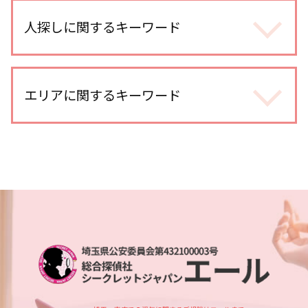
身辺調査 内定取り消し
浮気 する 女 特徴
身辺調査 どこまでわかる 結婚
人探しに関するキーワード
浮気調査 line
身辺調査 個人
浮気調査 依頼
身辺調査 価格
浮気 連絡手段
人探し 自力
探偵 婚前調査
浮気調査 探偵事務所
探偵 人探し 方法
エリアに関するキーワード
身辺調査 個人情報
不倫調査 gps 小型
人探し 手がかりなし
身辺調査 意味
社内不倫 きっかけ
人探し 情報
結婚前 身辺調査 割合
浮気調査 gps 小型
川越 人探し
人探し 会いたい
婚前調査 どこまで
不倫調査
越谷レイクタウン 人探し
行方不明 人探し
身辺調査 結婚 どこまで
不倫調査 訴える
さいたま市 身辺調査
人探し 見つからない
身辺調査 どこまでわかる
探偵 gps 違法
川越市 浮気不倫調査
行方不明 必要な情報
ストーカー被害 対策
不倫調査 gps
越谷レイクタウン 身辺調査
人探し どうやって
身辺調査 どうやって
浮気調査 費用 相手に請求
埼玉県 企業調査
人探し データ調査
身辺調査 なぜ わかる
マッチングアプリ 浮気
川口市 line 調査
人探し 名前も わからない
身辺調査 違法
不倫調査 探偵
埼玉県 所在調査
人探し 名前だけ
dv被害 対策
不倫調査 費用
さいたま市 人探し
人探し
身辺調査 大企業
大宮公園 人探し
人探し 依頼