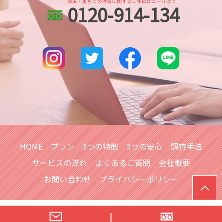
dv被害 探偵
埼玉・東京での浮気に関するご相談はエールまで
0120-914-134
大宮公園 浮気不倫調査
各種工作
ストーカー被害 対策 探偵
浦和 身辺調査
家出調査 人探し
婚前調査 内容
浦和 浮気不倫調査
家出調査
本川越的場 人探し
所在調査
埼玉県 信用調査
行方不明 人探し 調査
北与野 人探し
家出調査 探偵
川越市 スマホ調査
所沢市 人探し
越谷市 身辺調査
埼玉県 浮気不倫調査
HOME
プラン
3つの特徴
3つの安心
調査手法
サービスの流れ
よくあるご質問
会社概要
お問い合わせ
プライバシーポリシー
© 浮気調査は【総合探偵社シークレットジャパンエール】へ｜埼玉ほ
か全国対応可！