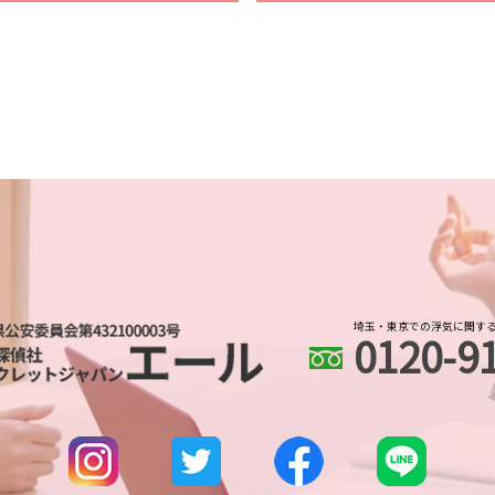
婚前調査 割合
武蔵浦和 浮気不倫調
身辺調査 どこまでわか
埼玉県 浮気不倫調査
dv被害 探偵
大宮公園 浮気不倫調
婚前調査 内容
埼玉県 DV被害 解決策
身辺調査 意味
川口市 line 調査
身辺調査 個人
武蔵浦和 人探し
結婚前 身辺調査 割合
川越 浮気不倫調査
身辺調査 夫
所沢市 身辺調査
ストーカー被害 対策 
さいたま市 人探し
身辺調査 期間 結婚
大宮公園 人探し
身辺調査 何を調べる
川越 人探し
身辺調査 内定取り消
埼玉・東京での浮気に関す
0120-9
さいたま新都心 人探
身辺調査 探偵
所沢市 人探し
身辺調査 訴える
川口市 身辺調査
ストーカー被害 対策
土呂 浮気不倫調査
身辺調査 どうやって
所沢市 浮気不倫調査
身辺調査 価格
埼玉県 各種調査