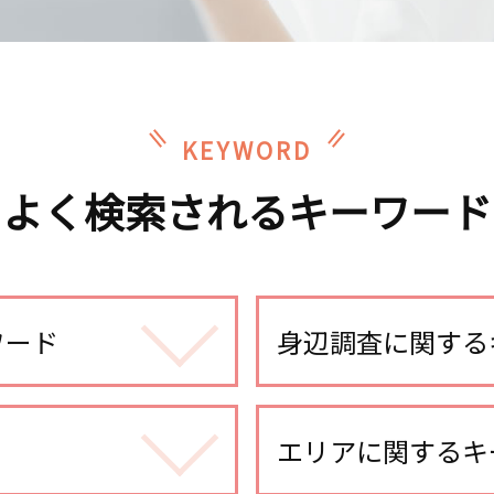
KEYWORD
よく検索されるキーワード
ワード
身辺調査に関する
dv被害 対策 探偵
身辺調査 親の犯罪歴
エリアに関するキ
身辺調査 なぜ わかる