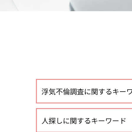
浮気不倫調査に関するキー
浮気調査 別居中
不倫 慰謝料 相場
人探しに関するキーワード
浮気調査 gps 小型