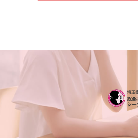
不倫相手 慰謝料 請求
人探し 情報
不倫調査 探偵事務所
探偵 人探し どうやって
不倫調査 iphone
行方不明 人探し
浮気調査 探偵 空振り
各種工作
不倫調査 探偵 空振り
人探し 方法 sns
浮気調査 探偵事務所
人探し どうしたら
浮気 証拠 写真
探偵 人探し 方法
浮気調査 自分で
行方不明 必要な情報
浮気調査 line
人探し 探偵 おすすめ
不倫調査 自分で
出会い工作 探偵
浮気調査 探偵 方法
人探し どうやって
夫 朝帰り
人探し イラスト
浮気調査 費用 相手に請求
人探し 手がかりなし
不倫調査 探偵
復縁工作 探偵
不倫調査 スマホ 位置情報
家出調査 必要な情報
浮気 する 男 特徴
家出調査 人探し
浮気調査 iphone
行方不明 人探し 調査