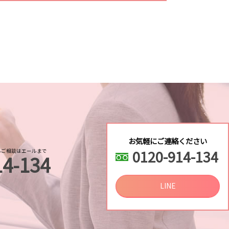
査
る 結婚
査
探偵
お気軽にご連絡ください
し
0120-914-134
るご相談はエールまで
14-134
し
LINE